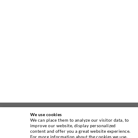
We use cookies
ÜBER UNS
We can place them to analyze our visitor data, to
improve our website, display personalized
content and offer you a great website experience.
Seit Jahren ist die Desoi GmbH weltweit führend als
For more information about the cookies we use,