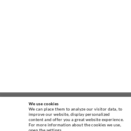
We use cookies
ÜBER UNS
We can place them to analyze our visitor data, to
improve our website, display personalized
content and offer you a great website experience.
Seit Jahren ist die Desoi GmbH weltweit führend als
For more information about the cookies we use,
Hersteller im Bereich der Injektionstechnik mit einer
open the settings.