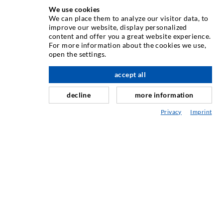
We use cookies
ÜBER UNS
We can place them to analyze our visitor data, to
improve our website, display personalized
content and offer you a great website experience.
Seit Jahren ist die Desoi GmbH weltweit führend als
For more information about the cookies we use,
Hersteller im Bereich der Injektionstechnik mit einer
open the settings.
großen Auswahl an hochwertigen Injektionspackern
verschiedenster Ausführungen. Aber auch in der Desoi
accept all
nach oben
Industrietechnik bieten wir eine breite Leistungspalette,
decline
more information
die von der Produktentwicklung über Konstruktion bis hin
zu Drehen, Fräsen, Schweiß- und Montagearbeiten reicht.
Privacy
Imprint
KONTAKTIEREN SIE UNS
DESOI GmbH
Gewerbestraße 16
36148 Kalbach/Rhön
GERMANY