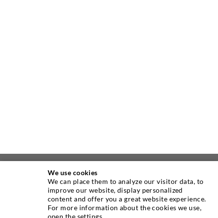
We use cookies
ÜBER UNS
We can place them to analyze our visitor data, to
improve our website, display personalized
content and offer you a great website experience.
Seit Jahren ist die Desoi GmbH weltweit führend als
For more information about the cookies we use,
Hersteller im Bereich der Injektionstechnik mit einer
open the settings.