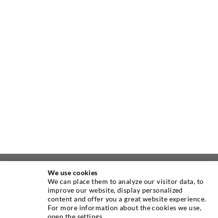
We use cookies
ÜBER UNS
We can place them to analyze our visitor data, to
improve our website, display personalized
content and offer you a great website experience.
Seit Jahren ist die Desoi GmbH weltweit führend als
For more information about the cookies we use,
Hersteller im Bereich der Injektionstechnik mit einer
open the settings.