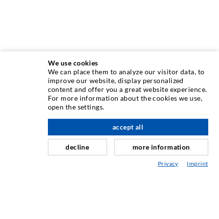
We use cookies
We can place them to analyze our visitor data, to
improve our website, display personalized
content and offer you a great website experience.
INJEKTIONSTECHNIK
For more information about the cookies we use,
open the settings.
Rissinjektion
accept all
nach oben
Horizontalabdichtung
Schleier- & Flächeninjektion
decline
more information
Fugensanierung
Privacy
Imprint
Berg- & Tunnelbau
Ankersysteme
Mix