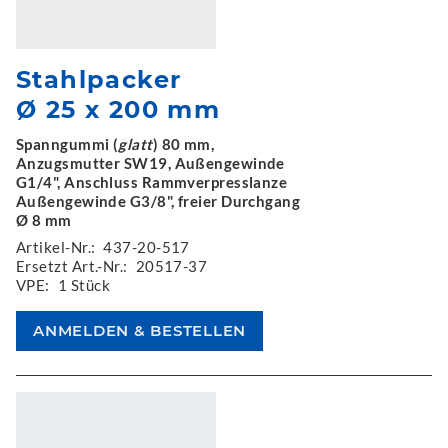
Stahlpacker
Ø 25 x 200 mm
Spanngummi (
glatt
) 80 mm,
Anzugsmutter SW19, Außengewinde
G1/4", Anschluss Rammverpresslanze
Außengewinde G3/8", freier Durchgang
Ø 8 mm
Artikel-Nr.:
437-20-517
Ersetzt Art.-Nr.:
20517-37
VPE:
1 Stück