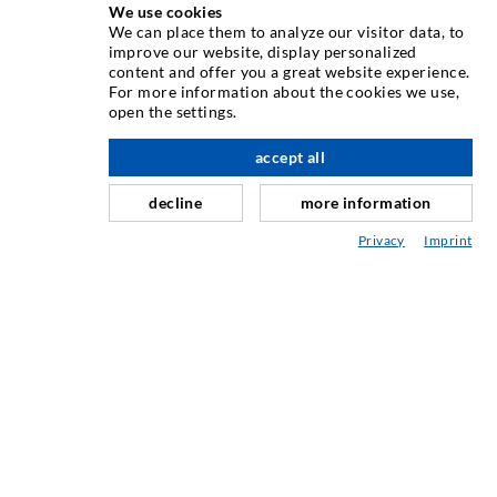
We use cookies
We can place them to analyze our visitor data, to
INJEKTIONSTECHNIK
improve our website, display personalized
content and offer you a great website experience.
For more information about the cookies we use,
Rissinjektion
open the settings.
Horizontalabdichtung
accept all
nach oben
Schleier- & Flächeninjektion
decline
more information
Fugensanierung
Privacy
Imprint
Berg- & Tunnelbau
Ankersysteme
Mix
Injektions- und Mischgeräte
INDUSTRIETECHNIK
Auftragsarbeiten