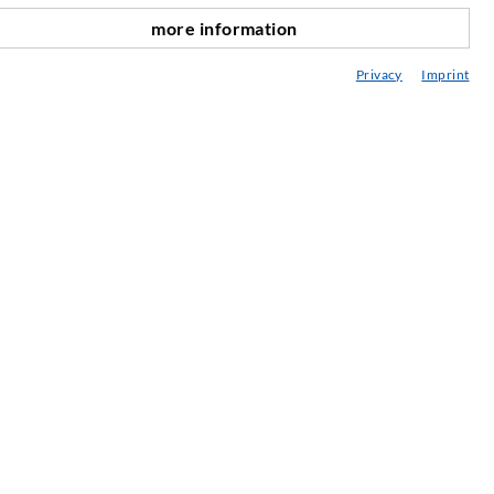
ediathek
more information
nach oben
eratung / Planung / Ausführung
Privacy
Imprint
ebraucht- & Mietmaschinen
achseminare
njektions-ABC
ewsletter