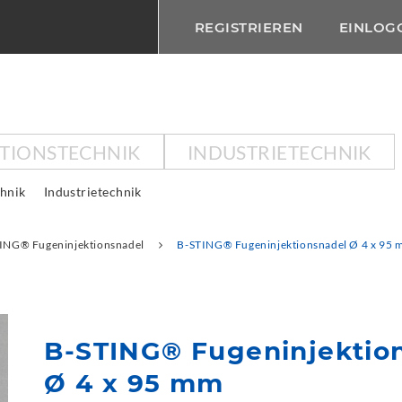
REGISTRIEREN
EINLOG
KTIONSTECHNIK
INDUSTRIETECHNIK
chnik
Industrietechnik
ING® Fugeninjektionsnadel
B-STING® Fugeninjektionsnadel Ø 4 x 95
B-STING® Fugeninjektio
Ø 4 x 95 mm