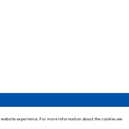
SERVICE
at website experience. For more information about the cookies we