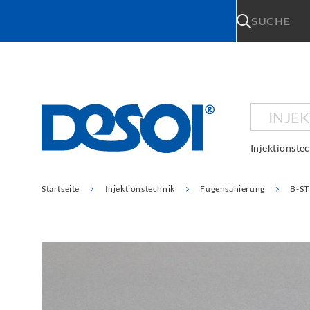
\n
SUCHE
INJE
Injektionste
Startseite
Injektionstechnik
Fugensanierung
B-ST