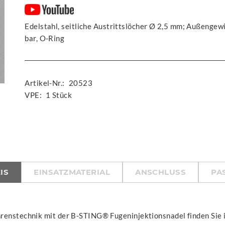
Edelstahl, seitliche Austrittslöcher Ø 2,5 mm; Außenge
bar, O-Ring
Artikel-Nr.:
20523
VPE:
1 Stück
IS
EINSATZMATERIAL
ANSCHLUSS
PA
hrenstechnik mit der B-STING® Fugeninjektionsnadel finden Si