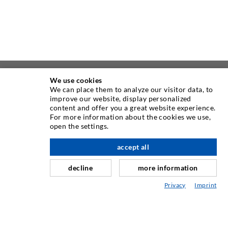
We use cookies
ÜBER UNS
We can place them to analyze our visitor data, to
improve our website, display personalized
content and offer you a great website experience.
Seit Jahren ist die Desoi GmbH weltweit führend als
For more information about the cookies we use,
Hersteller im Bereich der Injektionstechnik mit einer
open the settings.
großen Auswahl an hochwertigen Injektionspackern
verschiedenster Ausführungen. Aber auch in der Desoi
accept all
nach oben
Industrietechnik bieten wir eine breite Leistungspalette,
decline
more information
die von der Produktentwicklung über Konstruktion bis hin
zu Drehen, Fräsen, Schweiß- und Montagearbeiten reicht.
Privacy
Imprint