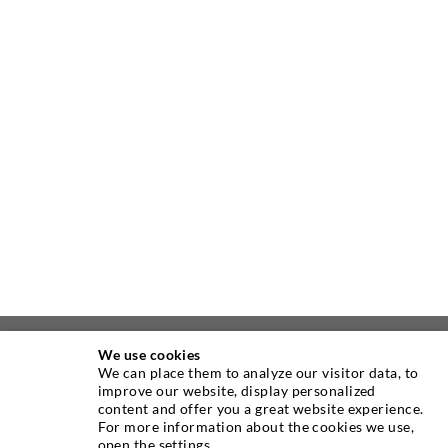
We use cookies
ÜBER UNS
We can place them to analyze our visitor data, to
improve our website, display personalized
content and offer you a great website experience.
Seit Jahren ist die Desoi GmbH weltweit führend als
For more information about the cookies we use,
Hersteller im Bereich der Injektionstechnik mit einer
open the settings.