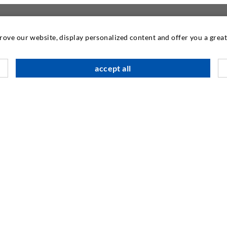
prove our website, display personalized content and offer you a gre
KONTAKTIEREN SIE
accept all
DESOI GmbH
Gewerbestraße 16
36148 Kalbach/Rhön
GERMANY
+49 6655 9636-0
+49 6655 9636-6666
info@desoi.de