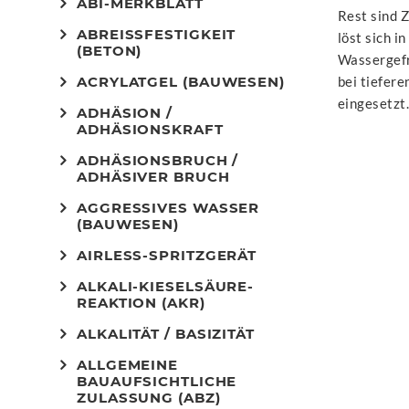
ABI-MERKBLATT
Rest sind Z
ABREISSFESTIGKEIT (
löst sich i
BETON)
Wassergefri
ACRYLATGEL (BAUWESEN)
bei tiefer
eingesetzt.
ADHÄSION /
ADHÄSIONSKRAFT
ADHÄSIONSBRUCH /
ADHÄSIVER BRUCH
AGGRESSIVES WASSER
(BAUWESEN)
AIRLESS-SPRITZGERÄT
ALKALI-KIESELSÄURE-
REAKTION (AKR)
ALKALITÄT / BASIZITÄT
ALLGEMEINE
BAUAUFSICHTLICHE
ZULASSUNG (ABZ)