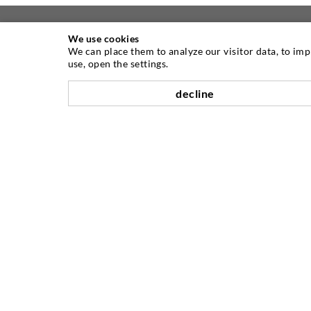
We use cookies
We can place them to analyze our visitor data, to im
ÜBER UNS
use, open the settings.
decline
Seit Jahren ist die Desoi GmbH weltweit
führend als Hersteller im Bereich der
Injektionstechnik mit einer großen
Auswahl an hochwertigen
Injektionspackern verschiedenster
Ausführungen. Aber auch in der Desoi
Industrietechnik bieten wir eine breite
Leistungspalette, die von der
Produktentwicklung über Konstruktion
bis hin zu Drehen, Fräsen, Schweiß- und
Montagearbeiten reicht.