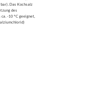
rbar). Das Kochsalz
etzung des
 ca. -10 °C geeignet,
alziumchlorid)