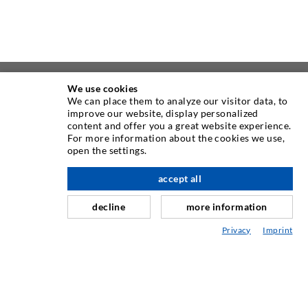
We use cookies
ÜBER UNS
We can place them to analyze our visitor data, to
improve our website, display personalized
content and offer you a great website experience.
Seit Jahren ist die Desoi GmbH weltweit führend als
For more information about the cookies we use,
Hersteller im Bereich der Injektionstechnik mit einer
open the settings.
großen Auswahl an hochwertigen Injektionspackern
verschiedenster Ausführungen. Aber auch in der Desoi
accept all
nach oben
Industrietechnik bieten wir eine breite Leistungspalette,
decline
more information
die von der Produktentwicklung über Konstruktion bis hin
zu Drehen, Fräsen, Schweiß- und Montagearbeiten reicht.
Privacy
Imprint
KONTAKTIEREN SIE UNS