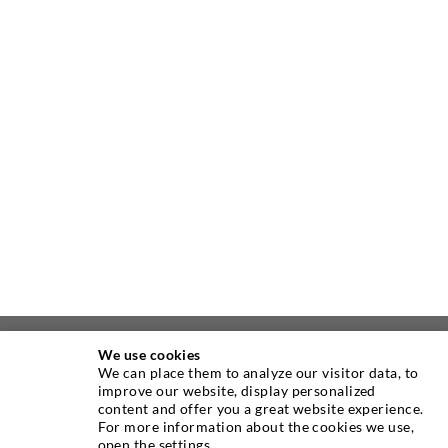
We use cookies
ÜBER UNS
We can place them to analyze our visitor data, to
improve our website, display personalized
content and offer you a great website experience.
Seit Jahren ist die Desoi GmbH weltweit führend als
For more information about the cookies we use,
Hersteller im Bereich der Injektionstechnik mit einer
open the settings.