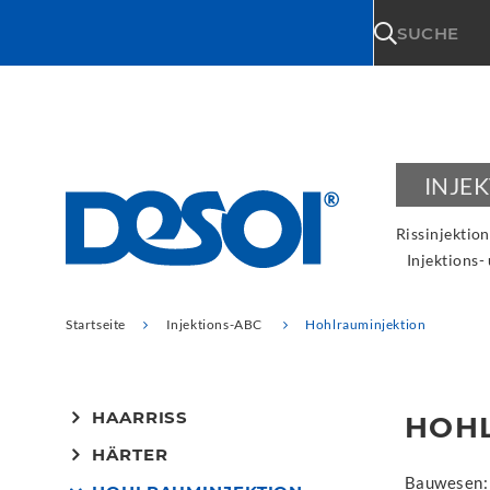
\n
SUCHE
INJE
Rissinjektion
Injektions-
Startseite
Injektions-ABC
Hohlrauminjektion
HAARRISS
HOH
HÄRTER
Bauwesen: 