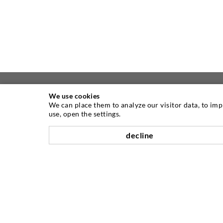
We use cookies
We can place them to analyze our visitor data, to im
ÜBER UNS
use, open the settings.
decline
Seit Jahren ist die Desoi GmbH weltweit
führend als Hersteller im Bereich der
Injektionstechnik mit einer großen
Auswahl an hochwertigen
Injektionspackern verschiedenster
Ausführungen. Aber auch in der Desoi
Industrietechnik bieten wir eine breite
Leistungspalette, die von der