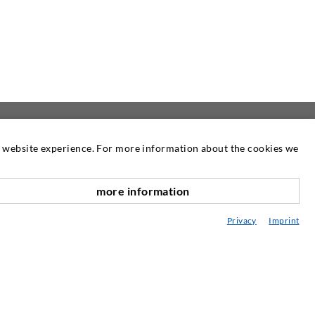
at website experience. For more information about the cookies we
 UNS
NEWSLETTER
more information
Unser Newsletter erscheint nach Bedarf.
nach oben
Dort können Sie Informationen über
Privacy
Imprint
unsere Produkte und Dienstleistungen
nachlesen.
ZUR NEWSLETTER
ANMELDUNG