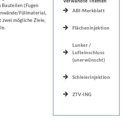
Verwandte Themen
n Bauteilen (Fugen
ABI-Merkblatt
enwände/Füllmaterial,
 zwei mögliche Ziele,
le.
Flächeninjektion
Lunker /
Lufteinschluss
(unerwünscht)
Schleierinjektion
ZTV-ING