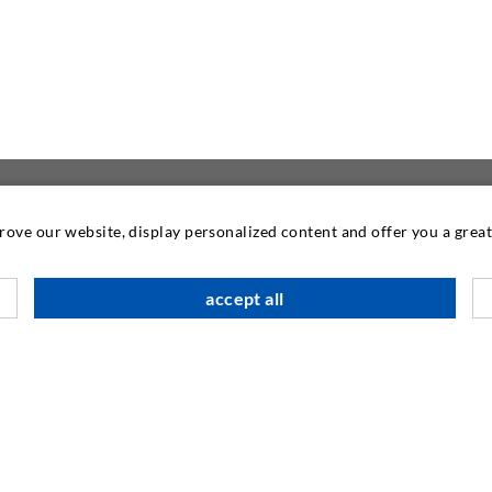
prove our website, display personalized content and offer you a gre
KONTAKTIEREN SIE
accept all
DESOI GmbH
Gewerbestraße 16
36148 Kalbach/Rhön
GERMANY
+49 6655 9636-0
+49 6655 9636-6666
info@desoi.de