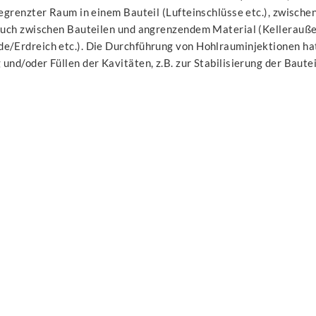
begrenzter Raum in einem Bauteil (Lufteinschlüsse etc.), zwische
 auch zwischen Bauteilen und angrenzendem Material (Kellerauß
e/Erdreich etc.). Die Durchführung von Hohlrauminjektionen hat
und/oder Füllen der Kavitäten, z.B. zur Stabilisierung der Bautei