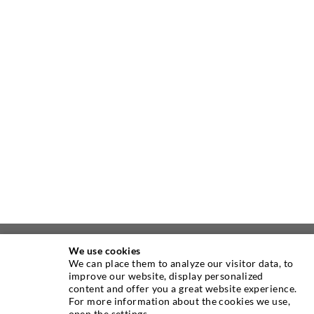
We use cookies
ÜBER UNS
We can place them to analyze our visitor data, to
improve our website, display personalized
content and offer you a great website experience.
Seit Jahren ist die Desoi GmbH weltweit führend als
For more information about the cookies we use,
Hersteller im Bereich der Injektionstechnik mit einer
open the settings.