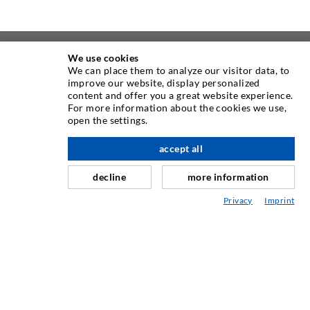
We use cookies
ÜBER UNS
We can place them to analyze our visitor data, to
improve our website, display personalized
content and offer you a great website experience.
Seit Jahren ist die Desoi GmbH weltweit führend als
For more information about the cookies we use,
Hersteller im Bereich der Injektionstechnik mit einer
open the settings.
großen Auswahl an hochwertigen Injektionspackern
verschiedenster Ausführungen. Aber auch in der Desoi
accept all
nach oben
Industrietechnik bieten wir eine breite Leistungspalette,
decline
more information
die von der Produktentwicklung über Konstruktion bis hin
zu Drehen, Fräsen, Schweiß- und Montagearbeiten reicht.
Privacy
Imprint
KONTAKTIEREN SIE UNS
DESOI GmbH
Gewerbestraße 16