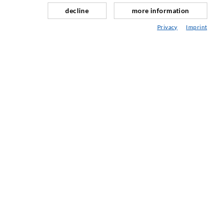
Schleier- & Flächeninjektion
decline
more information
Fugensanierung
Privacy
Imprint
Berg- & Tunnelbau
Ankersysteme
Mix
Injektions- und Mischgeräte
INDUSTRIETECHNIK
Auftragsarbeiten
Entwicklung/Konstruktion
Fertigung
Produkte
Reparaturen