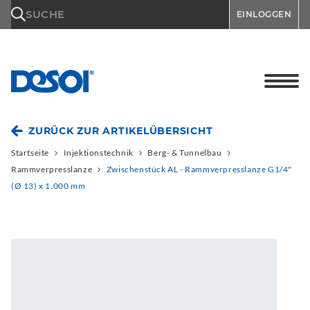
\n
SUCHE
EINLOGGEN
ZURÜCK ZUR ARTIKELÜBERSICHT
Startseite
Injektionstechnik
Berg- & Tunnelbau
Rammverpresslanze
Zwischenstück AL - Rammverpresslanze G1/4"
(Ø 13) x 1.000 mm