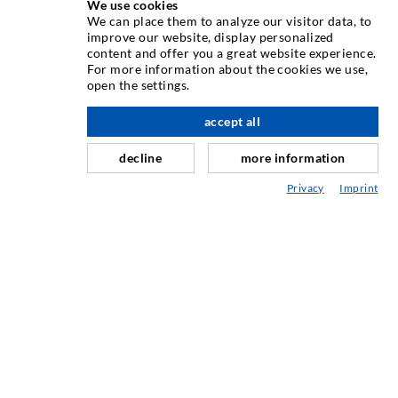
We use cookies
ÜBER UNS
We can place them to analyze our visitor data, to
improve our website, display personalized
content and offer you a great website experience.
Seit Jahren ist die Desoi GmbH weltweit führend als
For more information about the cookies we use,
Hersteller im Bereich der Injektionstechnik mit einer
open the settings.
großen Auswahl an hochwertigen Injektionspackern
verschiedenster Ausführungen. Aber auch in der Desoi
accept all
nach oben
Industrietechnik bieten wir eine breite Leistungspalette,
decline
more information
die von der Produktentwicklung über Konstruktion bis hin
zu Drehen, Fräsen, Schweiß- und Montagearbeiten reicht.
Privacy
Imprint
KONTAKTIEREN SIE UNS
DESOI GmbH
Gewerbestraße 16
36148 Kalbach/Rhön
GERMANY