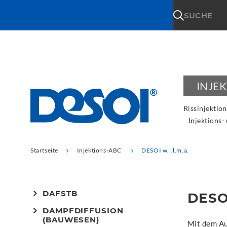
\n
SUCHE
INJE
Rissinjektion
Injektions-
Startseite
Injektions-ABC
DESOI w.i.l.m.a.
DAFSTB
DESO
DAMPFDIFFUSION
(BAUWESEN)
Mit dem Au