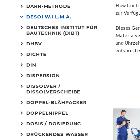
Flow Contro
DARR-METHODE
zur Verfüg
DESOI W.I.L.M.A.
DEUTSCHES INSTITUT FÜR
Dieses Ger
BAUTECHNIK (DIBT)
Materialve
und Uhrzeit
DHBV
entsprech
DICHTE
DIN
DISPERSION
DISSOLVER /
DISSOLVERSCHEIBE
DOPPEL-BLÄHPACKER
DOPPELNIPPEL
DOSIS / DOSIERUNG
DRÜCKENDES WASSER