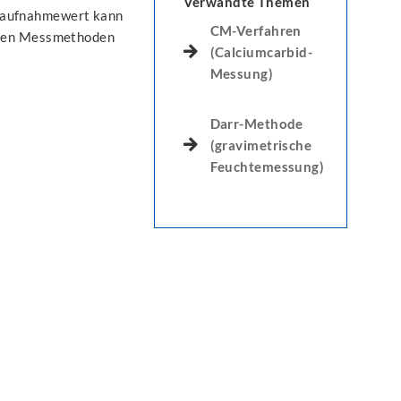
Verwandte Themen
raufnahmewert kann
CM-Verfahren
neten Messmethoden
(Calciumcarbid-
Messung)
Darr-Methode
(gravimetrische
Feuchtemessung)