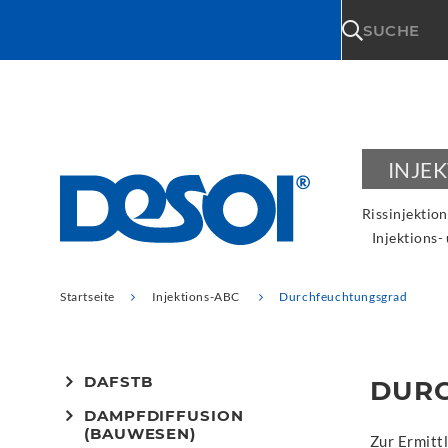
\n
SUCHE
INJE
Rissinjektion
Injektions-
Startseite
Injektions-ABC
Durchfeuchtungsgrad
DAFSTB
DUR
DAMPFDIFFUSION
(BAUWESEN)
Zur Ermitt