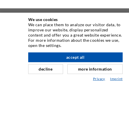
We use cookies
ÜBER UNS
We can place them to analyze our visitor data, to
improve our website, display personalized
content and offer you a great website experience.
Seit Jahren ist die Desoi GmbH weltweit führend als
For more information about the cookies we use,
Hersteller im Bereich der Injektionstechnik mit einer
open the settings.
großen Auswahl an hochwertigen Injektionspackern
verschiedenster Ausführungen. Aber auch in der Desoi
accept all
nach oben
Industrietechnik bieten wir eine breite Leistungspalette,
decline
more information
die von der Produktentwicklung über Konstruktion bis hin
zu Drehen, Fräsen, Schweiß- und Montagearbeiten reicht.
Privacy
Imprint
KONTAKTIEREN SIE UNS
DESOI GmbH
Gewerbestraße 16