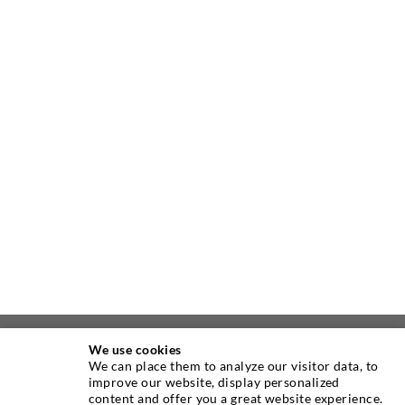
We use cookies
ÜBER UNS
We can place them to analyze our visitor data, to
improve our website, display personalized
content and offer you a great website experience.
Seit Jahren ist die Desoi GmbH weltweit führend als