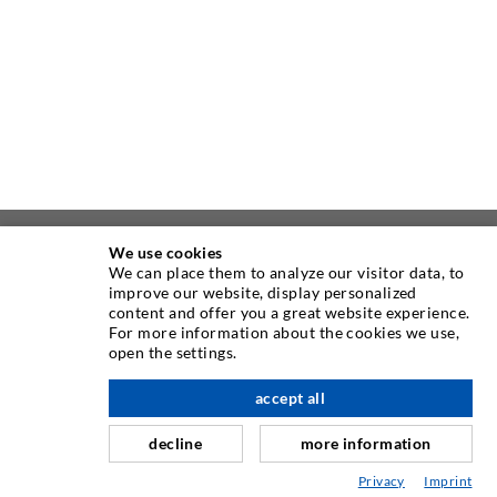
We use cookies
ÜBER UNS
We can place them to analyze our visitor data, to
improve our website, display personalized
content and offer you a great website experience.
Seit Jahren ist die Desoi GmbH weltweit führend als
For more information about the cookies we use,
Hersteller im Bereich der Injektionstechnik mit einer
open the settings.
großen Auswahl an hochwertigen Injektionspackern
verschiedenster Ausführungen. Aber auch in der Desoi
accept all
nach oben
Industrietechnik bieten wir eine breite Leistungspalette,
decline
more information
die von der Produktentwicklung über Konstruktion bis hin
zu Drehen, Fräsen, Schweiß- und Montagearbeiten reicht.
Privacy
Imprint