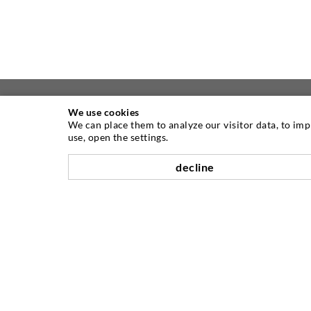
We use cookies
We can place them to analyze our visitor data, to im
ÜBER UNS
use, open the settings.
decline
Seit Jahren ist die Desoi GmbH weltweit
führend als Hersteller im Bereich der
Injektionstechnik mit einer großen
Auswahl an hochwertigen
Injektionspackern verschiedenster
Ausführungen. Aber auch in der Desoi
Industrietechnik bieten wir eine breite
Leistungspalette, die von der
Produktentwicklung über Konstruktion