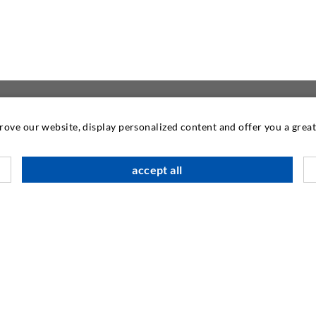
prove our website, display personalized content and offer you a gre
KONTAKTIEREN SIE
accept all
DESOI GmbH
Gewerbestraße 16
36148 Kalbach/Rhön
GERMANY
+49 6655 9636-0
+49 6655 9636-6666
info@desoi.de