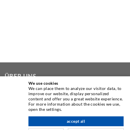
ÜBER UNS
We use cookies
We can place them to analyze our visitor data, to
Seit Jahren ist die Desoi GmbH weltweit führend als
improve our website, display personalized
Hersteller im Bereich der Injektionstechnik mit einer
content and offer you a great website experience.
großen Auswahl an hochwertigen Injektionspackern
For more information about the cookies we use,
open the settings.
verschiedenster Ausführungen. Aber auch in der Desoi
Industrietechnik bieten wir eine breite Leistungspalette,
accept all
nach oben
die von der Produktentwicklung über Konstruktion bis hin