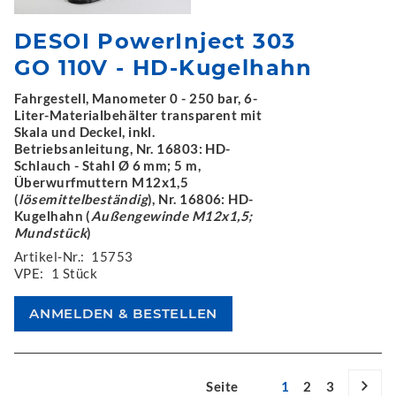
DESOI PowerInject 303
GO 110V - HD-Kugelhahn
Fahrgestell, Manometer 0 - 250 bar, 6-
Liter-Materialbehälter transparent mit
Skala und Deckel, inkl.
Betriebsanleitung, Nr. 16803: HD-
Schlauch - Stahl Ø 6 mm; 5 m,
Überwurfmuttern M12x1,5
(
lösemittelbeständig
), Nr. 16806: HD-
Kugelhahn (
Außengewinde M12x1,5;
Mundstück
)
Artikel-Nr.:
15753
VPE:
1 Stück
Seite
1
2
3