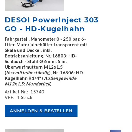
DESOI PowerInject 303
GO - HD-Kugelhahn
Fahrgestell, Manometer 0 - 250 bar, 6-
Liter-Materialbehälter transparent mit
Skala und Deckel, inkl.
Betriebsanleitung, Nr. 16803: HD-
Schlauch - Stahl Ø 6 mm, 5 m,
Überwurfmuttern M12x1,5
(
lösemittelbeständig
), Nr. 16806: HD-
Kugelhahn R1/4" (
Außengewinde
M12x1,5; Mundstück
)
Artikel-Nr.:
15740
VPE:
1 Stück