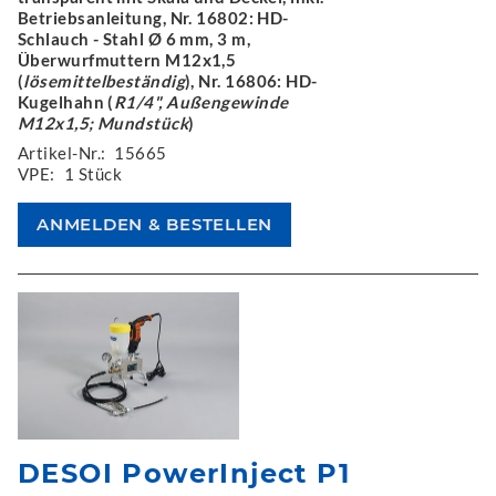
Betriebsanleitung, Nr. 16802: HD-
Schlauch - Stahl Ø 6 mm, 3 m,
Überwurfmuttern M12x1,5
(
lösemittelbeständig
), Nr. 16806: HD-
Kugelhahn (
R1/4", Außengewinde
M12x1,5; Mundstück
)
Artikel-Nr.:
15665
VPE:
1 Stück
DESOI PowerInject P1