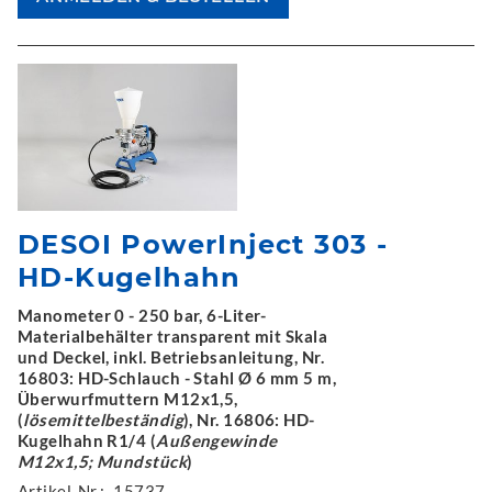
DESOI PowerInject 303 -
HD-Kugelhahn
Manometer 0 - 250 bar, 6-Liter-
Materialbehälter transparent mit Skala
und Deckel, inkl. Betriebsanleitung, Nr.
16803: HD-Schlauch - Stahl Ø 6 mm 5 m,
Überwurfmuttern M12x1,5,
(
lösemittelbeständig
), Nr. 16806: HD-
Kugelhahn R1/4 (
Außengewinde
M12x1,5; Mundstück
)
Artikel-Nr.:
15737