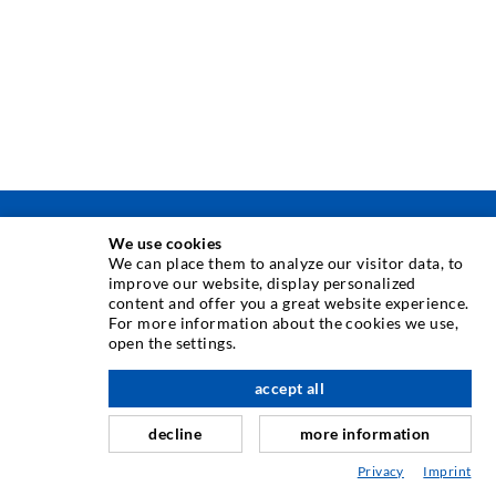
INJEKTIONSTECHNIK
We use cookies
We can place them to analyze our visitor data, to
improve our website, display personalized
Rissinjektion
content and offer you a great website experience.
For more information about the cookies we use,
Horizontalabdichtung
open the settings.
Schleier- & Flächeninjektion
accept all
nach oben
Fugensanierung
decline
more information
Berg- & Tunnelbau
Privacy
Imprint
Ankersysteme