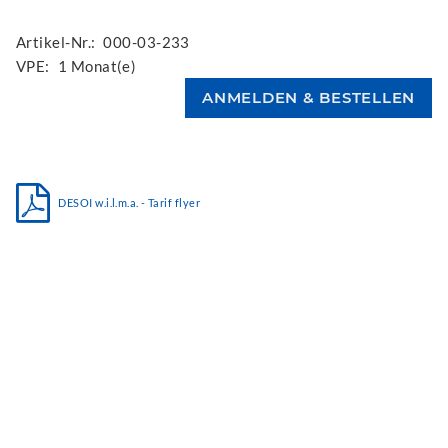
Artikel-Nr.:
000-03-233
VPE:
1 Monat(e)
DESOI w.i.l.m.a. - Tarif flyer