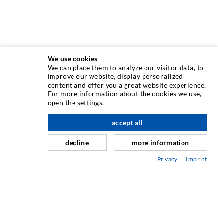
We use cookies
We can place them to analyze our visitor data, to
improve our website, display personalized
content and offer you a great website experience.
INJEKTIONSTECHNIK
For more information about the cookies we use,
open the settings.
Rissinjektion
accept all
nach oben
Horizontalabdichtung
Schleier- & Flächeninjektion
decline
more information
Fugensanierung
Privacy
Imprint
Berg- & Tunnelbau
Ankersysteme
Mix