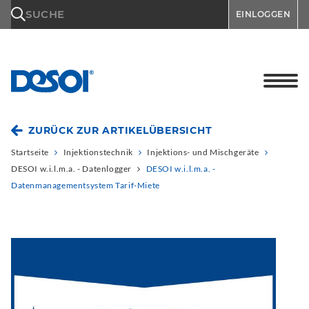
\n
SUCHE
EINLOGGEN
ZURÜCK ZUR ARTIKELÜBERSICHT
Startseite
Injektionstechnik
Injektions- und Mischgeräte
DESOI w.i.l.m.a. - Datenlogger
DESOI w.i.l.m.a. -
Datenmanagementsystem Tarif-Miete