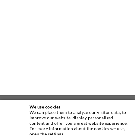
We use cookies
ÜBER UNS
We can place them to analyze our visitor data, to
improve our website, display personalized
content and offer you a great website experience.
Seit Jahren ist die Desoi GmbH weltweit führend als
For more information about the cookies we use,
Hersteller im Bereich der Injektionstechnik mit einer
open the settings.