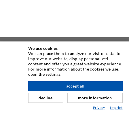
We use cookies
ÜBER UNS
We can place them to analyze our visitor data, to
improve our website, display personalized
content and offer you a great website experience.
Seit Jahren ist die Desoi GmbH weltweit führend als
For more information about the cookies we use,
Hersteller im Bereich der Injektionstechnik mit einer
open the settings.
großen Auswahl an hochwertigen Injektionspackern
verschiedenster Ausführungen. Aber auch in der Desoi
accept all
nach oben
Industrietechnik bieten wir eine breite Leistungspalette,
decline
more information
die von der Produktentwicklung über Konstruktion bis hin
zu Drehen, Fräsen, Schweiß- und Montagearbeiten reicht.
Privacy
Imprint