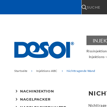
\n
SUCHE
INJE
Rissinjektion
Injektions-
Startseite
Injektions-ABC
Nichttragende Wand
NACHINJEKTION
NIC
NAGELPACKER
Nichttragen