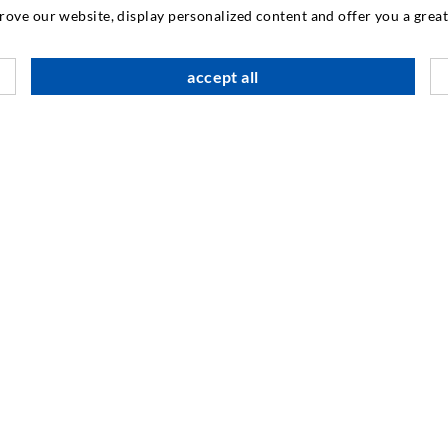
prove our website, display personalized content and offer you a gre
KONTAKTIEREN SIE
accept all
DESOI GmbH
Gewerbestraße 16
36148 Kalbach/Rhön
GERMANY
+49 6655 9636-0
+49 6655 9636-6666
info@desoi.de