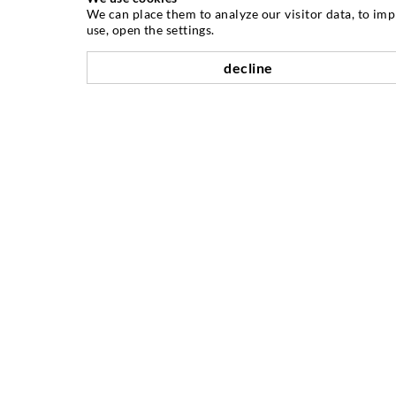
We can place them to analyze our visitor data, to im
ÜBER UNS
use, open the settings.
decline
Seit Jahren ist die Desoi GmbH weltweit
führend als Hersteller im Bereich der
Injektionstechnik mit einer großen
Auswahl an hochwertigen
Injektionspackern verschiedenster
Ausführungen. Aber auch in der Desoi
Industrietechnik bieten wir eine breite
Leistungspalette, die von der
Produktentwicklung über Konstruktion
bis hin zu Drehen, Fräsen, Schweiß- und
Montagearbeiten reicht.