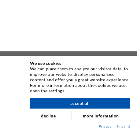
We use cookies
ÜBER UNS
We can place them to analyze our visitor data, to
improve our website, display personalized
content and offer you a great website experience.
Seit Jahren ist die Desoi GmbH weltweit führend als
For more information about the cookies we use,
Hersteller im Bereich der Injektionstechnik mit einer
open the settings.
großen Auswahl an hochwertigen Injektionspackern
verschiedenster Ausführungen. Aber auch in der Desoi
accept all
nach oben
Industrietechnik bieten wir eine breite Leistungspalette,
decline
more information
die von der Produktentwicklung über Konstruktion bis hin
zu Drehen, Fräsen, Schweiß- und Montagearbeiten reicht.
Privacy
Imprint