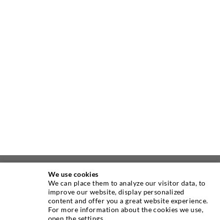
We use cookies
ÜBER UNS
We can place them to analyze our visitor data, to
improve our website, display personalized
content and offer you a great website experience.
Seit Jahren ist die Desoi GmbH weltweit führend als
For more information about the cookies we use,
Hersteller im Bereich der Injektionstechnik mit einer
open the settings.