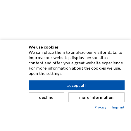
We use cookies
We can place them to analyze our visitor data, to
ÜBER UNS
improve our website, display personalized
content and offer you a great website experience.
For more information about the cookies we use,
Seit Jahren ist die Desoi GmbH weltweit führend als
open the settings.
Hersteller im Bereich der Injektionstechnik mit einer
großen Auswahl an hochwertigen Injektionspackern
accept all
nach oben
verschiedenster Ausführungen. Aber auch in der Desoi
decline
more information
Industrietechnik bieten wir eine breite Leistungspalette,
die von der Produktentwicklung über Konstruktion bis hin
Privacy
Imprint
zu Drehen, Fräsen, Schweiß- und Montagearbeiten reicht.