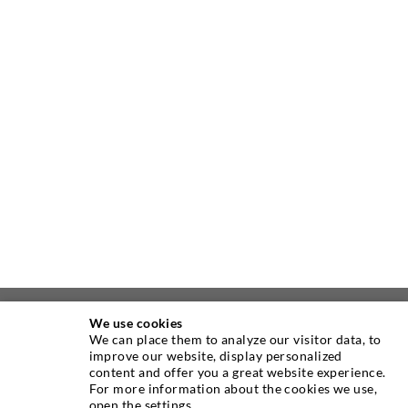
We use cookies
ÜBER UNS
We can place them to analyze our visitor data, to
improve our website, display personalized
content and offer you a great website experience.
Seit Jahren ist die Desoi GmbH weltweit führend als
For more information about the cookies we use,
Hersteller im Bereich der Injektionstechnik mit einer
open the settings.