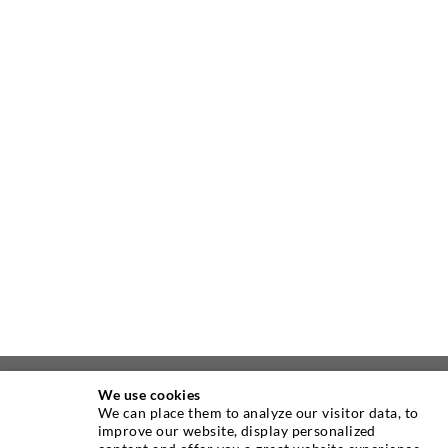
We use cookies
ÜBER UNS
We can place them to analyze our visitor data, to
improve our website, display personalized