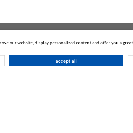
prove our website, display personalized content and offer you a gre
KONTAKTIEREN SIE
accept all
DESOI GmbH
Gewerbestraße 16
36148 Kalbach/Rhön
GERMANY
+49 6655 9636-0
+49 6655 9636-6666
info@desoi.de