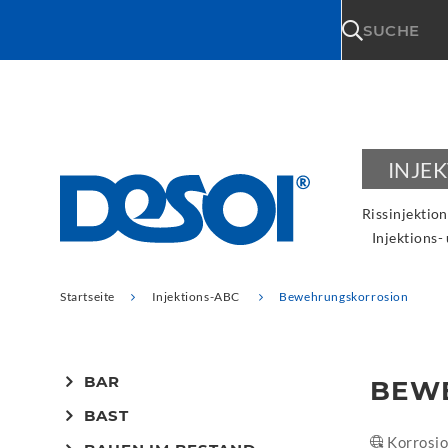
\n
SUCHE
INJE
Rissinjektion
Injektions-
Startseite
Injektions-ABC
Bewehrungskorrosion
BAR
BEW
BAST
Korrosi