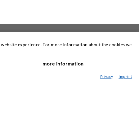
at website experience. For more information about the cookies we
 UNS
NEWSLETTER
more information
Unser Newsletter erscheint nach Bedarf.
nach oben
Dort können Sie Informationen über
Privacy
Imprint
unsere Produkte und Dienstleistungen
nachlesen.
ZUR NEWSLETTER
ANMELDUNG