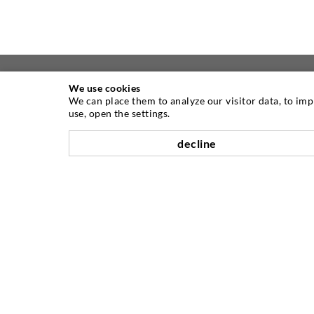
We use cookies
We can place them to analyze our visitor data, to im
ÜBER UNS
use, open the settings.
decline
Seit Jahren ist die Desoi GmbH weltweit
führend als Hersteller im Bereich der
Injektionstechnik mit einer großen
Auswahl an hochwertigen
Injektionspackern verschiedenster
Ausführungen. Aber auch in der Desoi
Industrietechnik bieten wir eine breite
Leistungspalette, die von der
Produktentwicklung über Konstruktion
bis hin zu Drehen, Fräsen, Schweiß- und
Montagearbeiten reicht.