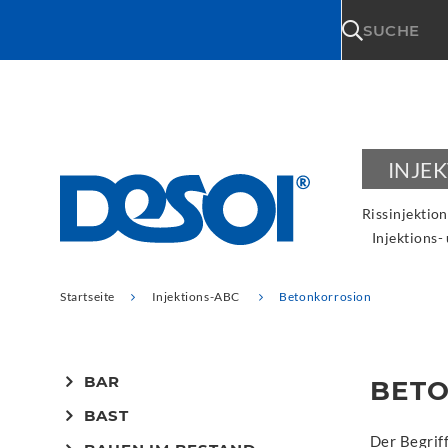
\n
SUCHE
INJE
Rissinjektion
Injektions-
Startseite
Injektions-ABC
Betonkorrosion
BAR
BET
BAST
Der Begrif