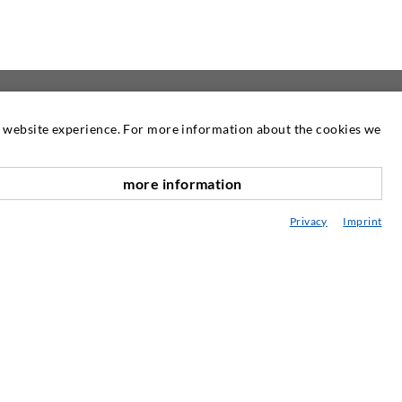
at website experience. For more information about the cookies we
 UNS
NEWSLETTER
more information
Unser Newsletter erscheint nach Bedarf.
nach oben
Dort können Sie Informationen über
Privacy
Imprint
unsere Produkte und Dienstleistungen
nachlesen.
ZUR NEWSLETTER
ANMELDUNG