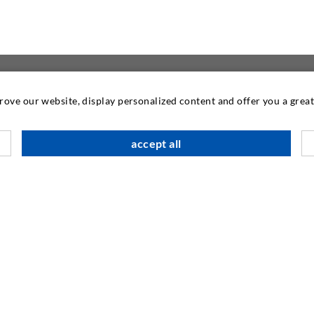
prove our website, display personalized content and offer you a gre
KONTAKTIEREN SIE
accept all
DESOI GmbH
Gewerbestraße 16
36148 Kalbach/Rhön
GERMANY
+49 6655 9636-0
+49 6655 9636-6666
info@desoi.de