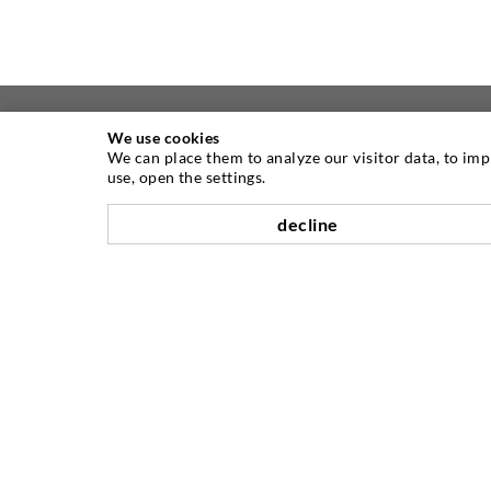
We use cookies
We can place them to analyze our visitor data, to im
ÜBER UNS
use, open the settings.
decline
Seit Jahren ist die Desoi GmbH weltweit
führend als Hersteller im Bereich der
Injektionstechnik mit einer großen
Auswahl an hochwertigen
Injektionspackern verschiedenster
Ausführungen. Aber auch in der Desoi
Industrietechnik bieten wir eine breite
Leistungspalette, die von der
Produktentwicklung über Konstruktion
bis hin zu Drehen, Fräsen, Schweiß- und
Montagearbeiten reicht.