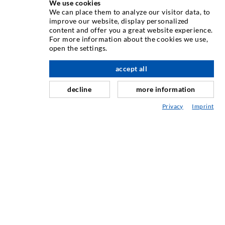
We use cookies
ÜBER UNS
We can place them to analyze our visitor data, to
improve our website, display personalized
content and offer you a great website experience.
Seit Jahren ist die Desoi GmbH weltweit führend als
For more information about the cookies we use,
Hersteller im Bereich der Injektionstechnik mit einer
open the settings.
großen Auswahl an hochwertigen Injektionspackern
verschiedenster Ausführungen. Aber auch in der Desoi
accept all
nach oben
Industrietechnik bieten wir eine breite Leistungspalette,
decline
more information
die von der Produktentwicklung über Konstruktion bis hin
zu Drehen, Fräsen, Schweiß- und Montagearbeiten reicht.
Privacy
Imprint
KONTAKTIEREN SIE UNS
DESOI GmbH
Gewerbestraße 16
36148 Kalbach/Rhön
GERMANY