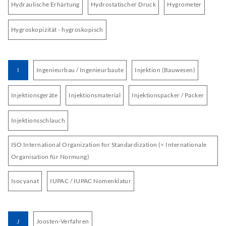
Hydraulische Erhärtung
Hydrostatischer Druck
Hygrometer
Hygroskopizität - hygroskopisch
I
Ingenieurbau / Ingenieurbaute
Injektion (Bauwesen)
Injektionsgeräte
Injektionsmaterial
Injektionspacker / Packer
Injektionsschlauch
ISO International Organization for Standardization (≈ Internationale
Organisation für Normung)
Isocyanat
IUPAC / IUPAC Nomenklatur
J
Joosten-Verfahren