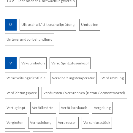
TÜV – Technischer Überwachungsverein
U
Ultraschall / Ultraschallprüfung
Umtopfen
Untergrundvorbehandlung
V
Vakuumbeton
Vario Spritzdüsenkopf
Verarbeitungsrichtlinie
Verarbeitungstemperatur
Verdämmung
Verdichtungspore
Verdursten / Verbrennen (Beton / Zementmörtel)
Verfugkopf
Verfüllmörtel
Verfüllschlauch
Vergelung
Vergießen
Vernadelung
Verpressen
Verschlussstück