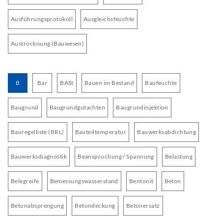
Ausführungsprotokoll
Ausgleichsfeuchte
Austrocknung (Bauwesen)
B
Bar
BASt
Bauen im Bestand
Baufeuchte
Baugrund
Baugrundgutachten
Baugrundinjektion
Bauregelliste (BRL)
Bauteiltemperatur
Bauwerksabdichtung
Bauwerksdiagnostik
Beanspruchung / Spannung
Belastung
Belegreife
Bemessungswasserstand
Bentonit
Beton
Betonabsprengung
Betondeckung
Betonersatz