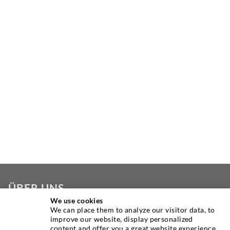
ÜBER UNS
We use cookies
We can place them to analyze our visitor data, to
Seit Jahren ist die Desoi GmbH weltweit führend als
improve our website, display personalized
Hersteller im Bereich der Injektionstechnik mit einer
content and offer you a great website experience.