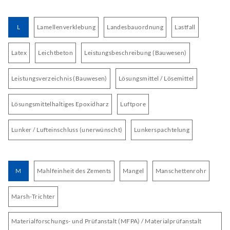
L
Lamellenverklebung
Landesbauordnung
Lastfall
Latex
Leichtbeton
Leistungsbeschreibung (Bauwesen)
Leistungsverzeichnis (Bauwesen)
Lösungsmittel / Lösemittel
Lösungsmittelhaltiges Epoxidharz
Luftpore
Lunker / Lufteinschluss (unerwünscht)
Lunkerspachtelung
M
Mahlfeinheit des Zements
Mangel
Manschettenrohr
Marsh-Trichter
Materialforschungs- und Prüfanstalt (MFPA) / Materialprüfanstalt