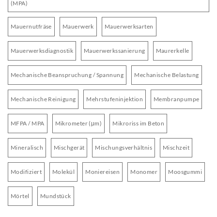
(MPA)
Mauernutfräse
Mauerwerk
Mauerwerksarten
Mauerwerksdiagnostik
Mauerwerkssanierung
Maurerkelle
Mechanische Beanspruchung / Spannung
Mechanische Belastung
Mechanische Reinigung
Mehrstufeninjektion
Membranpumpe
MFPA / MPA
Mikrometer (μm)
Mikroriss im Beton
Mineralisch
Mischgerät
Mischungsverhältnis
Mischzeit
Modifiziert
Molekül
Moniereisen
Monomer
Moosgummi
Mörtel
Mundstück