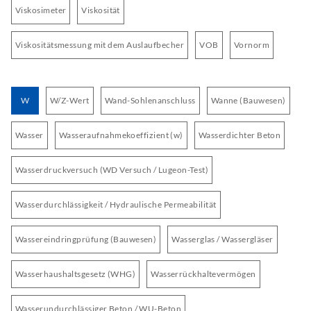
Viskosimeter
Viskosität
Viskositätsmessung mit dem Auslaufbecher
VOB
Vornorm
W
W/Z-Wert
Wand-Sohlenanschluss
Wanne (Bauwesen)
Wasser
Wasseraufnahmekoeffizient (w)
Wasserdichter Beton
Wasserdruckversuch (WD Versuch / Lugeon-Test)
Wasserdurchlässigkeit / Hydraulische Permeabilität
Wassereindringprüfung (Bauwesen)
Wasserglas / Wassergläser
Wasserhaushaltsgesetz (WHG)
Wasserrückhaltevermögen
Wasserundurchlässiger Beton / WU-Beton