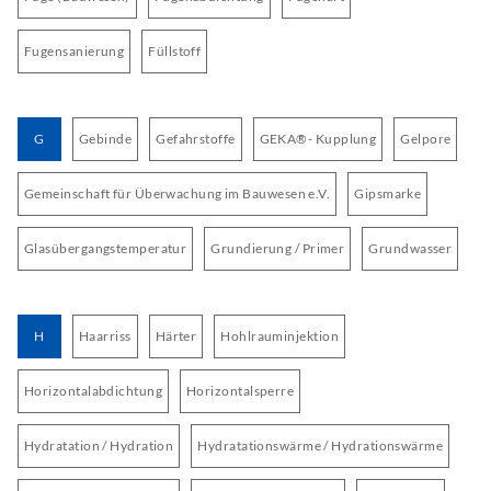
Fugensanierung
Füllstoff
G
Gebinde
Gefahrstoffe
GEKA®- Kupplung
Gelpore
Gemeinschaft für Überwachung im Bauwesen e.V.
Gipsmarke
Glasübergangstemperatur
Grundierung / Primer
Grundwasser
H
Haarriss
Härter
Hohlrauminjektion
Horizontalabdichtung
Horizontalsperre
Hydratation / Hydration
Hydratationswärme / Hydrationswärme