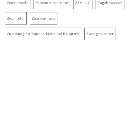
Zementstein
Zementsuspension
ZTV-ING
Zugabewasser
Zugmodul
Zugspannung
Zulassung für Bauprodukte und Bauarten
Zwangsmischer