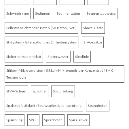
Schwindrinne
Sediment
Sedimentation
Segmentbauweise
Selbstverdichtender Beton (SV-Beton, SVB)
Shore-Härte
SI-System / Internationales Einheitensystem
SI-Vorsätze
Sicherheitsdatenblatt
Sickerwasser
Sieblinie
Silikon-Mikroemulsion / Silikon-Mikroemulsion-Konzentrat / SMK-
Technologie
SIVV-Schein
Spachtel
Spachtelung
Spaltzugfestigkeit / Spaltzugfestigkeitsprüfung
Spannbeton
Spannung
SPCC
Sperrbeton
Spiralanker