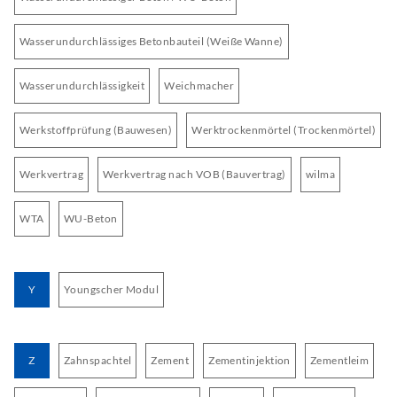
Wasserundurchlässiges Betonbauteil (Weiße Wanne)
Wasserundurchlässigkeit
Weichmacher
Werkstoffprüfung (Bauwesen)
Werktrockenmörtel (Trockenmörtel)
Werkvertrag
Werkvertrag nach VOB (Bauvertrag)
wilma
WTA
WU-Beton
Y
Youngscher Modul
Z
Zahnspachtel
Zement
Zementinjektion
Zementleim