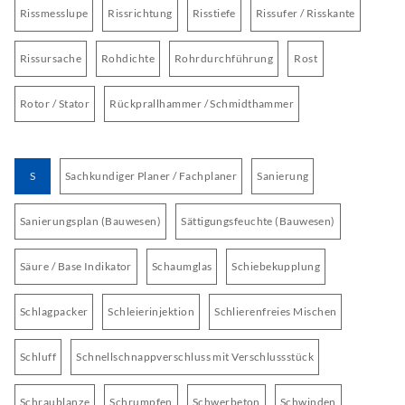
Rissmesslupe
Rissrichtung
Risstiefe
Rissufer / Risskante
Rissursache
Rohdichte
Rohrdurchführung
Rost
Rotor / Stator
Rückprallhammer / Schmidthammer
S
Sachkundiger Planer / Fachplaner
Sanierung
Sanierungsplan (Bauwesen)
Sättigungsfeuchte (Bauwesen)
Säure / Base Indikator
Schaumglas
Schiebekupplung
Schlagpacker
Schleierinjektion
Schlierenfreies Mischen
Schluff
Schnellschnappverschluss mit Verschlussstück
Schraublanze
Schrumpfen
Schwerbeton
Schwinden