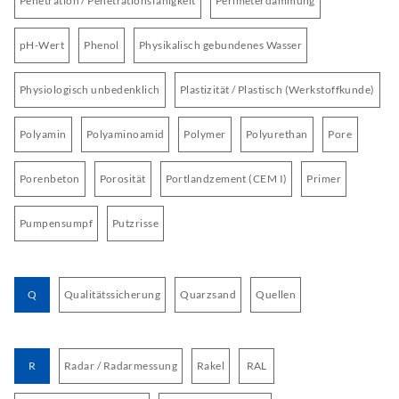
Penetration / Penetrationsfähigkeit
Perimeterdämmung
pH-Wert
Phenol
Physikalisch gebundenes Wasser
Physiologisch unbedenklich
Plastizität / Plastisch (Werkstoffkunde)
Polyamin
Polyaminoamid
Polymer
Polyurethan
Pore
Porenbeton
Porosität
Portlandzement (CEM I)
Primer
Pumpensumpf
Putzrisse
Q
Qualitätssicherung
Quarzsand
Quellen
R
Radar / Radarmessung
Rakel
RAL