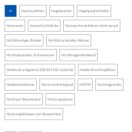
N
Nachinjektion
Nagelpacker
Nagelpackerhalter
Nassraum
Nassschichtdicke
Nassspritzverfahren (wet spray)
Nichtbindiger Boden
Nichtdrückendes Wasser
Nichtstauendes Sickerwasser
Nichttragende Wand
Niederdruckgalerie (DESOI ND-Galerie)
Niederdruckinjektion
Niedermolekular
Normreinheitsgrad
NÖTM
Nutringpacker
Nutzlast (Bauwesen)
Nutzungsdauer
Nutzungsklassen von Bauwerken