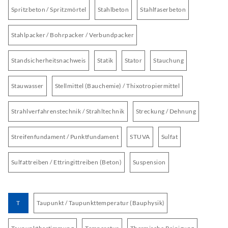
Spritzbeton / Spritzmörtel
Stahlbeton
Stahlfaserbeton
Stahlpacker / Bohrpacker / Verbundpacker
Standsicherheitsnachweis
Statik
Stator
Stauchung
Stauwasser
Stellmittel (Bauchemie) / Thixotropiermittel
Strahlverfahrenstechnik / Strahltechnik
Streckung / Dehnung
Streifenfundament / Punktfundament
STUVA
Sulfat
Sulfattreiben / Ettringittreiben (Beton)
Suspension
T
Taupunkt / Taupunkttemperatur (Bauphysik)