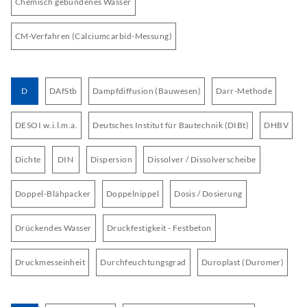
Chemisch gebundenes Wasser
CM-Verfahren (Calciumcarbid-Messung)
D
DAfStb
Dampfdiffusion (Bauwesen)
Darr-Methode
DESOI w.i.l.m.a.
Deutsches Institut für Bautechnik (DIBt)
DHBV
Dichte
DIN
Dispersion
Dissolver / Dissolverscheibe
Doppel-Blähpacker
Doppelnippel
Dosis / Dosierung
Drückendes Wasser
Druckfestigkeit - Festbeton
Druckmesseinheit
Durchfeuchtungsgrad
Duroplast (Duromer)