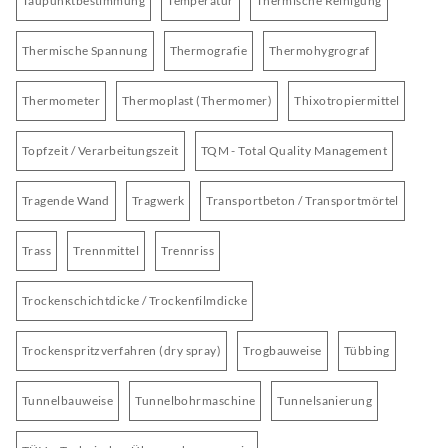
Taupunktbestimmung
Temperatur
Thermische Reinigung
Thermische Spannung
Thermografie
Thermohygrograf
Thermometer
Thermoplast (Thermomer)
Thixotropiermittel
Topfzeit / Verarbeitungszeit
TQM - Total Quality Management
Tragende Wand
Tragwerk
Transportbeton / Transportmörtel
Trass
Trennmittel
Trennriss
Trockenschichtdicke / Trockenfilmdicke
Trockenspritzverfahren (dry spray)
Trogbauweise
Tübbing
Tunnelbauweise
Tunnelbohrmaschine
Tunnelsanierung