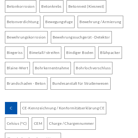
Betonkorrosion
Betonkrebs
Betonnest (Kiesnest)
Betonverdichtung
Bewegungsfuge
Bewehrung / Armierung
Bewehrungskorrosion
Bewehrungssuchgerät - Detektor
Biegeriss
Bimetall/-streifen
Bindiger Boden
Blähpacker
Blaine-Wert
Bohrkernentnahme
Bohrlochverschluss
Brandschaden - Beton
Bundesanstalt für Straßenwesen
C
CE-Kennzeichnung / Konformitätserklärung CE
Celsius (°C)
CEM
Charge / Chargennummer