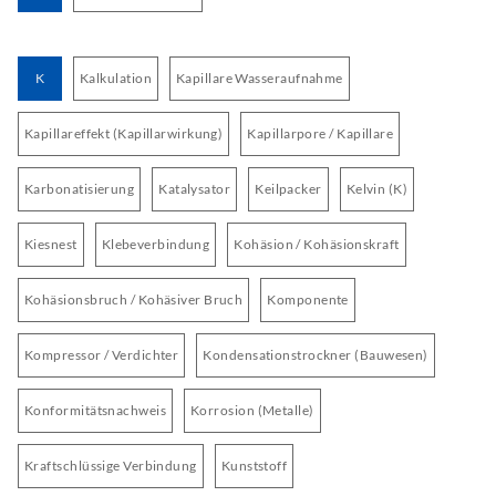
K
Kalkulation
Kapillare Wasseraufnahme
Kapillareffekt (Kapillarwirkung)
Kapillarpore / Kapillare
Karbonatisierung
Katalysator
Keilpacker
Kelvin (K)
Kiesnest
Klebeverbindung
Kohäsion / Kohäsionskraft
Kohäsionsbruch / Kohäsiver Bruch
Komponente
Kompressor / Verdichter
Kondensationstrockner (Bauwesen)
Konformitätsnachweis
Korrosion (Metalle)
Kraftschlüssige Verbindung
Kunststoff