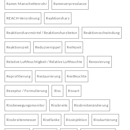
Ramm-Manschettenrohr
Rammverpresslanze
REACH-Verordnung
Reaktionsharz
Reaktionsharzmörtel / Reaktionsharzbeton
Reaktionsschwindung
Reaktionszeit
Reduziernippel
Reifezeit
Relative Luftfeuchtigkeit / Relative Luftfeuchte
Renovierung
Reprofilierung
Restaurierung
Restfeuchte
Rezeptur / Formulierung
Riss
Rissart
Rissbewegungsmonitor
Rissbreite
Rissbreitenänderung
Rissbreitenmesser
Rissflanke
Rissinjektion
Risskartierung