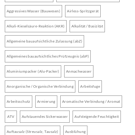
Aggressives Wasser (Bauwesen)
Airless-Spritzgerät
Alkali-Kieselsäure-Reaktion (AKR)
Alkalität / Basizität
Allgemeine bauaufsichtliche Zulassung (abZ)
Allgemeines bauaufsichtliches Prüfzeugnis (abP)
Aluminiumpacker (Alu-Packer)
Anmachwasser
Anorganische / Organische Verbindung
Arbeitsfuge
Arbeitsschutz
Armierung
Aromatische Verbindung / Aromat
ATV
Aufstauendes Sickerwasser
Aufsteigende Feuchtigkeit
Auftausalz (Streusalz, Tausalz)
Ausblühung