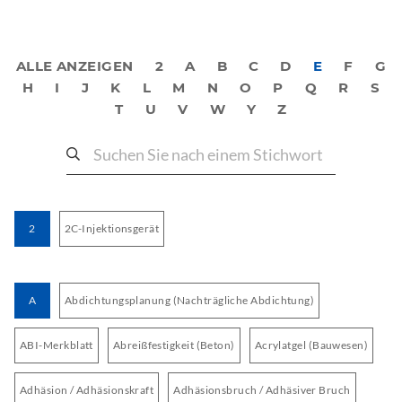
ALLE ANZEIGEN
2
A
B
C
D
E
F
G
H
I
J
K
L
M
N
O
P
Q
R
S
T
U
V
W
Y
Z
2
2C-Injektionsgerät
A
Abdichtungsplanung (Nachträgliche Abdichtung)
ABI-Merkblatt
Abreißfestigkeit (Beton)
Acrylatgel (Bauwesen)
Adhäsion / Adhäsionskraft
Adhäsionsbruch / Adhäsiver Bruch