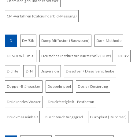
Chemisch gebundenes Wasser
CM-Verfahren (Calciumcarbid-Messung)
D
DAfStb
Dampfdiffusion (Bauwesen)
Darr-Methode
DESOI w.i.l.m.a.
Deutsches Institut für Bautechnik (DIBt)
DHBV
Dichte
DIN
Dispersion
Dissolver / Dissolverscheibe
Doppel-Blähpacker
Doppelnippel
Dosis / Dosierung
Drückendes Wasser
Druckfestigkeit - Festbeton
Druckmesseinheit
Durchfeuchtungsgrad
Duroplast (Duromer)