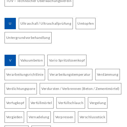
TÜV – Technischer Überwachungsverein
U
Ultraschall / Ultraschallprüfung
Umtopfen
Untergrundvorbehandlung
V
Vakuumbeton
Vario Spritzdüsenkopf
Verarbeitungsrichtlinie
Verarbeitungstemperatur
Verdämmung
Verdichtungspore
Verdursten / Verbrennen (Beton / Zementmörtel)
Verfugkopf
Verfüllmörtel
Verfüllschlauch
Vergelung
Vergießen
Vernadelung
Verpressen
Verschlussstück