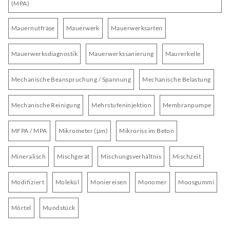
(MPA)
Mauernutfräse
Mauerwerk
Mauerwerksarten
Mauerwerksdiagnostik
Mauerwerkssanierung
Maurerkelle
Mechanische Beanspruchung / Spannung
Mechanische Belastung
Mechanische Reinigung
Mehrstufeninjektion
Membranpumpe
MFPA / MPA
Mikrometer (μm)
Mikroriss im Beton
Mineralisch
Mischgerät
Mischungsverhältnis
Mischzeit
Modifiziert
Molekül
Moniereisen
Monomer
Moosgummi
Mörtel
Mundstück