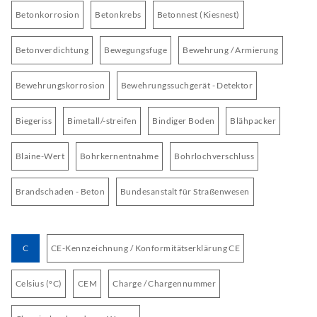
Betonkorrosion
Betonkrebs
Betonnest (Kiesnest)
Betonverdichtung
Bewegungsfuge
Bewehrung / Armierung
Bewehrungskorrosion
Bewehrungssuchgerät - Detektor
Biegeriss
Bimetall/-streifen
Bindiger Boden
Blähpacker
Blaine-Wert
Bohrkernentnahme
Bohrlochverschluss
Brandschaden - Beton
Bundesanstalt für Straßenwesen
C
CE-Kennzeichnung / Konformitätserklärung CE
Celsius (°C)
CEM
Charge / Chargennummer