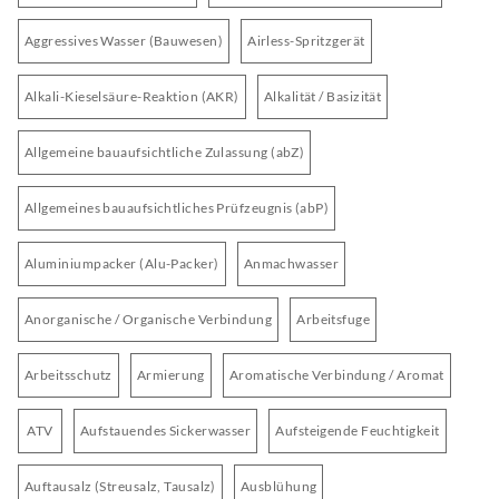
Aggressives Wasser (Bauwesen)
Airless-Spritzgerät
Alkali-Kieselsäure-Reaktion (AKR)
Alkalität / Basizität
Allgemeine bauaufsichtliche Zulassung (abZ)
Allgemeines bauaufsichtliches Prüfzeugnis (abP)
Aluminiumpacker (Alu-Packer)
Anmachwasser
Anorganische / Organische Verbindung
Arbeitsfuge
Arbeitsschutz
Armierung
Aromatische Verbindung / Aromat
ATV
Aufstauendes Sickerwasser
Aufsteigende Feuchtigkeit
Auftausalz (Streusalz, Tausalz)
Ausblühung