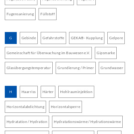
Fugensanierung
Füllstoff
G
Gebinde
Gefahrstoffe
GEKA®- Kupplung
Gelpore
Gemeinschaft für Überwachung im Bauwesen e.V.
Gipsmarke
Glasübergangstemperatur
Grundierung / Primer
Grundwasser
H
Haarriss
Härter
Hohlrauminjektion
Horizontalabdichtung
Horizontalsperre
Hydratation / Hydration
Hydratationswärme / Hydrationswärme