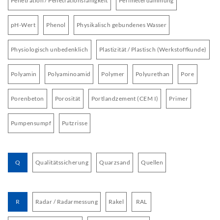
Penetration / Penetrationsfähigkeit
Perimeterdämmung
pH-Wert
Phenol
Physikalisch gebundenes Wasser
Physiologisch unbedenklich
Plastizität / Plastisch (Werkstoffkunde)
Polyamin
Polyaminoamid
Polymer
Polyurethan
Pore
Porenbeton
Porosität
Portlandzement (CEM I)
Primer
Pumpensumpf
Putzrisse
Q
Qualitätssicherung
Quarzsand
Quellen
R
Radar / Radarmessung
Rakel
RAL