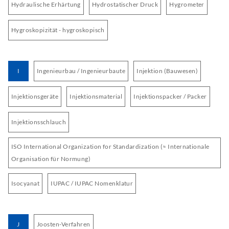
Hydraulische Erhärtung
Hydrostatischer Druck
Hygrometer
Hygroskopizität - hygroskopisch
I
Ingenieurbau / Ingenieurbaute
Injektion (Bauwesen)
Injektionsgeräte
Injektionsmaterial
Injektionspacker / Packer
Injektionsschlauch
ISO International Organization for Standardization (≈ Internationale
Organisation für Normung)
Isocyanat
IUPAC / IUPAC Nomenklatur
J
Joosten-Verfahren