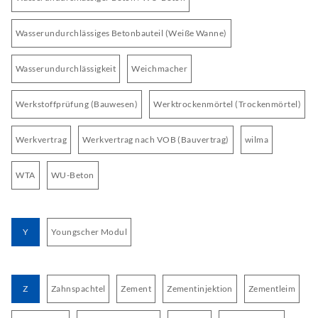
Wasserundurchlässiges Betonbauteil (Weiße Wanne)
Wasserundurchlässigkeit
Weichmacher
Werkstoffprüfung (Bauwesen)
Werktrockenmörtel (Trockenmörtel)
Werkvertrag
Werkvertrag nach VOB (Bauvertrag)
wilma
WTA
WU-Beton
Y
Youngscher Modul
Z
Zahnspachtel
Zement
Zementinjektion
Zementleim