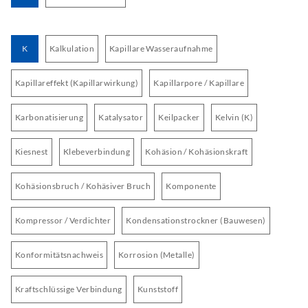
K
Kalkulation
Kapillare Wasseraufnahme
Kapillareffekt (Kapillarwirkung)
Kapillarpore / Kapillare
Karbonatisierung
Katalysator
Keilpacker
Kelvin (K)
Kiesnest
Klebeverbindung
Kohäsion / Kohäsionskraft
Kohäsionsbruch / Kohäsiver Bruch
Komponente
Kompressor / Verdichter
Kondensationstrockner (Bauwesen)
Konformitätsnachweis
Korrosion (Metalle)
Kraftschlüssige Verbindung
Kunststoff