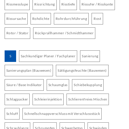
Rissmesslupe
Rissrichtung
Risstiefe
Rissufer / Risskante
Rissursache
Rohdichte
Rohrdurchführung
Rost
Rotor / Stator
Rückprallhammer / Schmidthammer
S
Sachkundiger Planer / Fachplaner
Sanierung
Sanierungsplan (Bauwesen)
Sättigungsfeuchte (Bauwesen)
Säure / Base Indikator
Schaumglas
Schiebekupplung
Schlagpacker
Schleierinjektion
Schlierenfreies Mischen
Schluff
Schnellschnappverschluss mit Verschlussstück
Schraublanze
Schrumpfen
Schwerbeton
Schwinden