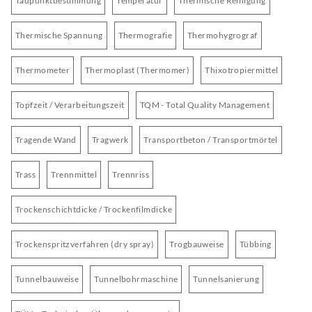
Taupunktbestimmung
Temperatur
Thermische Reinigung
Thermische Spannung
Thermografie
Thermohygrograf
Thermometer
Thermoplast (Thermomer)
Thixotropiermittel
Topfzeit / Verarbeitungszeit
TQM - Total Quality Management
Tragende Wand
Tragwerk
Transportbeton / Transportmörtel
Trass
Trennmittel
Trennriss
Trockenschichtdicke / Trockenfilmdicke
Trockenspritzverfahren (dry spray)
Trogbauweise
Tübbing
Tunnelbauweise
Tunnelbohrmaschine
Tunnelsanierung