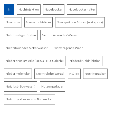
N
Nachinjektion
Nagelpacker
Nagelpackerhalter
Nassraum
Nassschichtdicke
Nassspritzverfahren (wet spray)
Nichtbindiger Boden
Nichtdrückendes Wasser
Nichtstauendes Sickerwasser
Nichttragende Wand
Niederdruckgalerie (DESOI ND-Galerie)
Niederdruckinjektion
Niedermolekular
Normreinheitsgrad
NÖTM
Nutringpacker
Nutzlast (Bauwesen)
Nutzungsdauer
Nutzungsklassen von Bauwerken