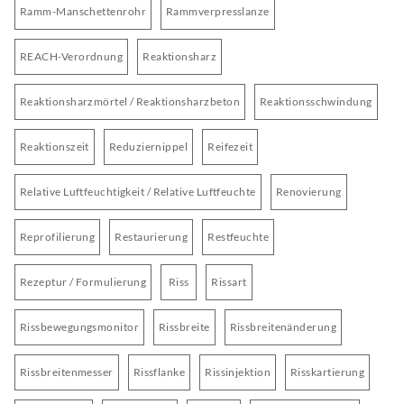
Ramm-Manschettenrohr
Rammverpresslanze
REACH-Verordnung
Reaktionsharz
Reaktionsharzmörtel / Reaktionsharzbeton
Reaktionsschwindung
Reaktionszeit
Reduziernippel
Reifezeit
Relative Luftfeuchtigkeit / Relative Luftfeuchte
Renovierung
Reprofilierung
Restaurierung
Restfeuchte
Rezeptur / Formulierung
Riss
Rissart
Rissbewegungsmonitor
Rissbreite
Rissbreitenänderung
Rissbreitenmesser
Rissflanke
Rissinjektion
Risskartierung