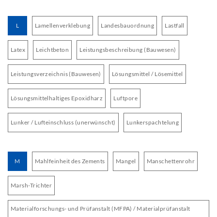
L
Lamellenverklebung
Landesbauordnung
Lastfall
Latex
Leichtbeton
Leistungsbeschreibung (Bauwesen)
Leistungsverzeichnis (Bauwesen)
Lösungsmittel / Lösemittel
Lösungsmittelhaltiges Epoxidharz
Luftpore
Lunker / Lufteinschluss (unerwünscht)
Lunkerspachtelung
M
Mahlfeinheit des Zements
Mangel
Manschettenrohr
Marsh-Trichter
Materialforschungs- und Prüfanstalt (MFPA) / Materialprüfanstalt