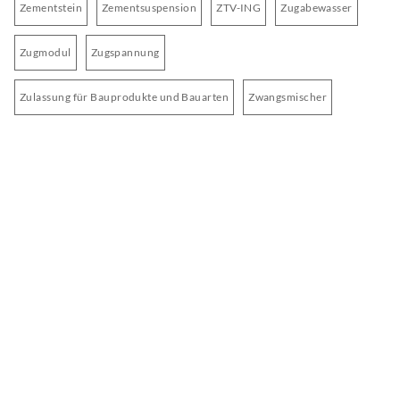
Zementstein
Zementsuspension
ZTV-ING
Zugabewasser
Zugmodul
Zugspannung
Zulassung für Bauprodukte und Bauarten
Zwangsmischer