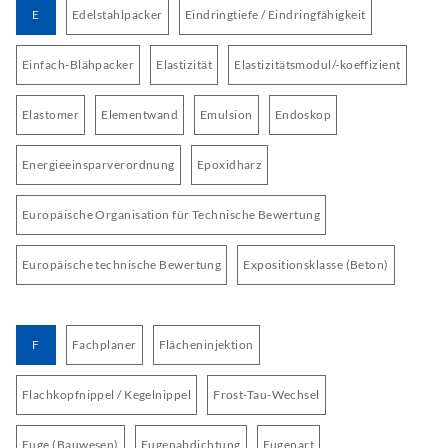
E
Edelstahlpacker
Eindringtiefe / Eindringfähigkeit
Einfach-Blähpacker
Elastizität
Elastizitätsmodul/-koeffizient
Elastomer
Elementwand
Emulsion
Endoskop
Energieeinsparverordnung
Epoxidharz
Europäische Organisation für Technische Bewertung
Europäische technische Bewertung
Expositionsklasse (Beton)
F
Fachplaner
Flächeninjektion
Flachkopfnippel / Kegelnippel
Frost-Tau-Wechsel
Fuge (Bauwesen)
Fugenabdichtung
Fugenart