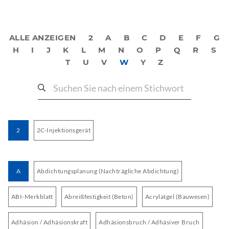
ALLE ANZEIGEN
2
A
B
C
D
E
F
G
H
I
J
K
L
M
N
O
P
Q
R
S
T
U
V
W
Y
Z
2
2C-Injektionsgerät
A
Abdichtungsplanung (Nachträgliche Abdichtung)
ABI-Merkblatt
Abreißfestigkeit (Beton)
Acrylatgel (Bauwesen)
Adhäsion / Adhäsionskraft
Adhäsionsbruch / Adhäsiver Bruch