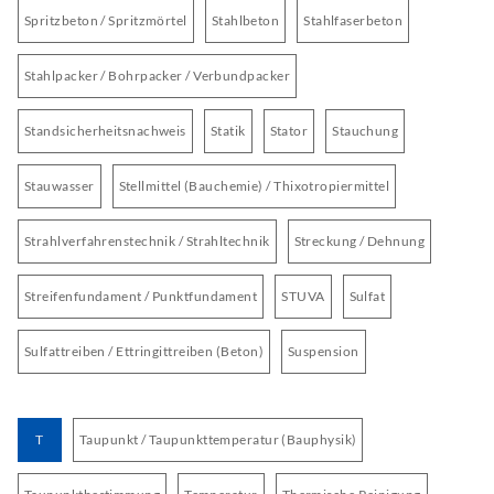
Spritzbeton / Spritzmörtel
Stahlbeton
Stahlfaserbeton
Stahlpacker / Bohrpacker / Verbundpacker
Standsicherheitsnachweis
Statik
Stator
Stauchung
Stauwasser
Stellmittel (Bauchemie) / Thixotropiermittel
Strahlverfahrenstechnik / Strahltechnik
Streckung / Dehnung
Streifenfundament / Punktfundament
STUVA
Sulfat
Sulfattreiben / Ettringittreiben (Beton)
Suspension
T
Taupunkt / Taupunkttemperatur (Bauphysik)