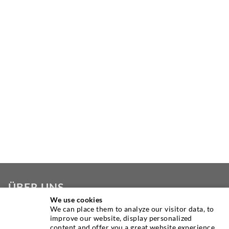
ÜBER UNS
We use cookies
We can place them to analyze our visitor data, to
Seit Jahren ist die Desoi GmbH weltweit führend als
improve our website, display personalized
Hersteller im Bereich der Injektionstechnik mit einer
content and offer you a great website experience.