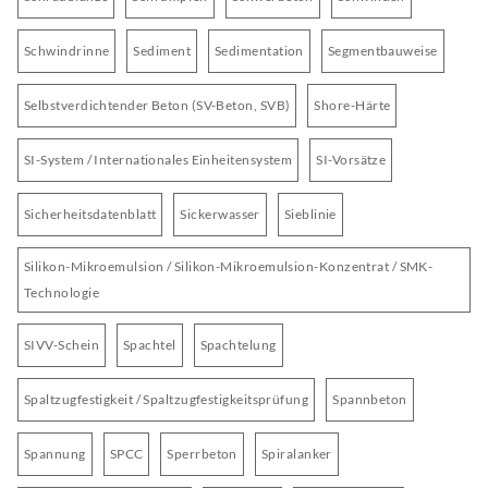
Schwindrinne
Sediment
Sedimentation
Segmentbauweise
Selbstverdichtender Beton (SV-Beton, SVB)
Shore-Härte
SI-System / Internationales Einheitensystem
SI-Vorsätze
Sicherheitsdatenblatt
Sickerwasser
Sieblinie
Silikon-Mikroemulsion / Silikon-Mikroemulsion-Konzentrat / SMK-
Technologie
SIVV-Schein
Spachtel
Spachtelung
Spaltzugfestigkeit / Spaltzugfestigkeitsprüfung
Spannbeton
Spannung
SPCC
Sperrbeton
Spiralanker