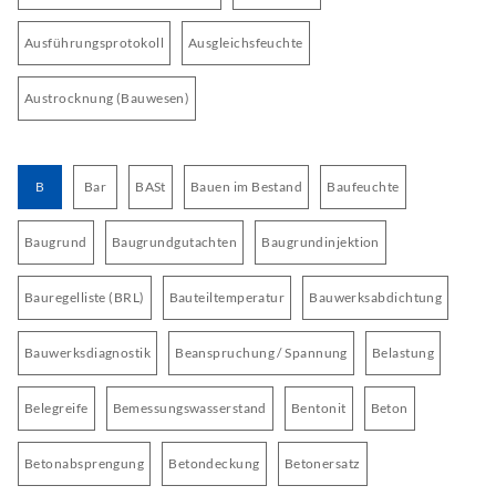
Ausführungsprotokoll
Ausgleichsfeuchte
Austrocknung (Bauwesen)
B
Bar
BASt
Bauen im Bestand
Baufeuchte
Baugrund
Baugrundgutachten
Baugrundinjektion
Bauregelliste (BRL)
Bauteiltemperatur
Bauwerksabdichtung
Bauwerksdiagnostik
Beanspruchung / Spannung
Belastung
Belegreife
Bemessungswasserstand
Bentonit
Beton
Betonabsprengung
Betondeckung
Betonersatz