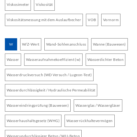
Viskosimeter
Viskosität
Viskositätsmessung mit dem Auslaufbecher
VOB
Vornorm
W
W/Z-Wert
Wand-Sohlenanschluss
Wanne (Bauwesen)
Wasser
Wasseraufnahmekoeffizient (w)
Wasserdichter Beton
Wasserdruckversuch (WD Versuch / Lugeon-Test)
Wasserdurchlässigkeit / Hydraulische Permeabilität
Wassereindringprüfung (Bauwesen)
Wasserglas / Wassergläser
Wasserhaushaltsgesetz (WHG)
Wasserrückhaltevermögen
Wasserundurchlässiger Beton / WU-Beton