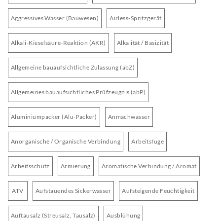
Aggressives Wasser (Bauwesen)
Airless-Spritzgerät
Alkali-Kieselsäure-Reaktion (AKR)
Alkalität / Basizität
Allgemeine bauaufsichtliche Zulassung (abZ)
Allgemeines bauaufsichtliches Prüfzeugnis (abP)
Aluminiumpacker (Alu-Packer)
Anmachwasser
Anorganische / Organische Verbindung
Arbeitsfuge
Arbeitsschutz
Armierung
Aromatische Verbindung / Aromat
ATV
Aufstauendes Sickerwasser
Aufsteigende Feuchtigkeit
Auftausalz (Streusalz, Tausalz)
Ausblühung