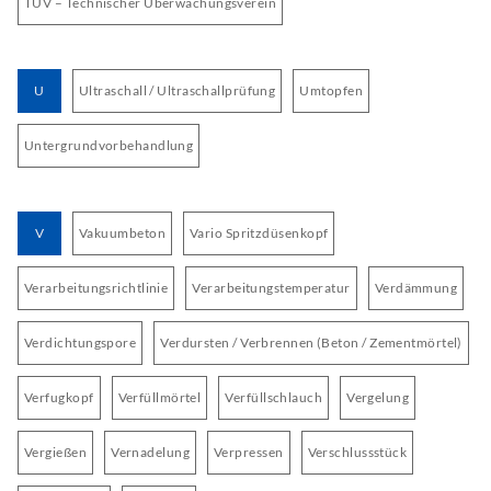
TÜV – Technischer Überwachungsverein
U
Ultraschall / Ultraschallprüfung
Umtopfen
Untergrundvorbehandlung
V
Vakuumbeton
Vario Spritzdüsenkopf
Verarbeitungsrichtlinie
Verarbeitungstemperatur
Verdämmung
Verdichtungspore
Verdursten / Verbrennen (Beton / Zementmörtel)
Verfugkopf
Verfüllmörtel
Verfüllschlauch
Vergelung
Vergießen
Vernadelung
Verpressen
Verschlussstück