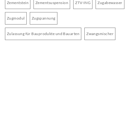
Zementstein
Zementsuspension
ZTV-ING
Zugabewasser
Zugmodul
Zugspannung
Zulassung für Bauprodukte und Bauarten
Zwangsmischer