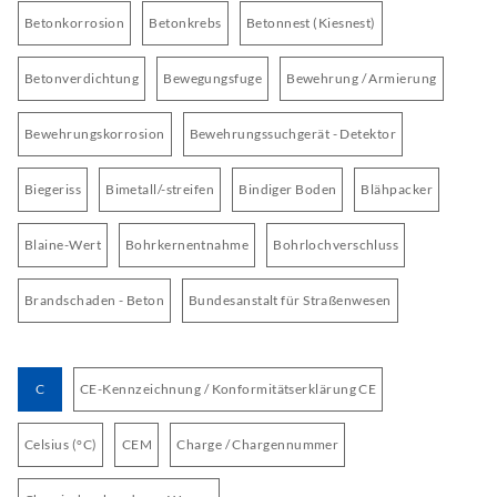
Betonkorrosion
Betonkrebs
Betonnest (Kiesnest)
Betonverdichtung
Bewegungsfuge
Bewehrung / Armierung
Bewehrungskorrosion
Bewehrungssuchgerät - Detektor
Biegeriss
Bimetall/-streifen
Bindiger Boden
Blähpacker
Blaine-Wert
Bohrkernentnahme
Bohrlochverschluss
Brandschaden - Beton
Bundesanstalt für Straßenwesen
C
CE-Kennzeichnung / Konformitätserklärung CE
Celsius (°C)
CEM
Charge / Chargennummer