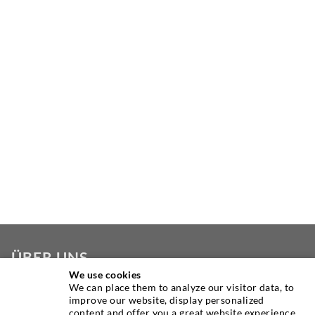
ÜBER UNS
We use cookies
We can place them to analyze our visitor data, to
Seit Jahren ist die Desoi GmbH weltweit führend als
improve our website, display personalized
Hersteller im Bereich der Injektionstechnik mit einer
content and offer you a great website experience.