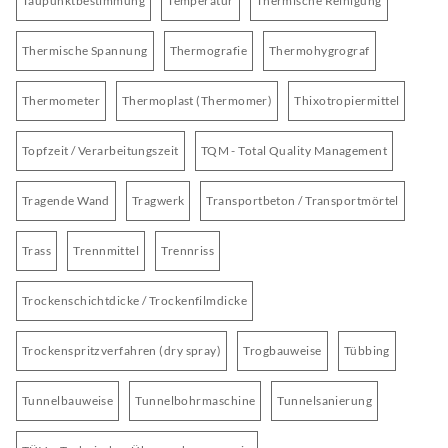
Taupunktbestimmung
Temperatur
Thermische Reinigung
Thermische Spannung
Thermografie
Thermohygrograf
Thermometer
Thermoplast (Thermomer)
Thixotropiermittel
Topfzeit / Verarbeitungszeit
TQM - Total Quality Management
Tragende Wand
Tragwerk
Transportbeton / Transportmörtel
Trass
Trennmittel
Trennriss
Trockenschichtdicke / Trockenfilmdicke
Trockenspritzverfahren (dry spray)
Trogbauweise
Tübbing
Tunnelbauweise
Tunnelbohrmaschine
Tunnelsanierung