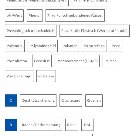
Penetration / Penetrationsfähigkeit
Perimeterdämmung
pH-Wert
Phenol
Physikalisch gebundenes Wasser
Physiologisch unbedenklich
Plastizität / Plastisch (Werkstoffkunde)
Polyamin
Polyaminoamid
Polymer
Polyurethan
Pore
Porenbeton
Porosität
Portlandzement (CEM I)
Primer
Pumpensumpf
Putzrisse
Q
Qualitätssicherung
Quarzsand
Quellen
R
Radar / Radarmessung
Rakel
RAL