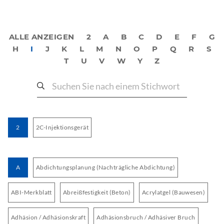
ALLE ANZEIGEN
2
A
B
C
D
E
F
G
H
I
J
K
L
M
N
O
P
Q
R
S
T
U
V
W
Y
Z
2
2C-Injektionsgerät
A
Abdichtungsplanung (Nachträgliche Abdichtung)
ABI-Merkblatt
Abreißfestigkeit (Beton)
Acrylatgel (Bauwesen)
Adhäsion / Adhäsionskraft
Adhäsionsbruch / Adhäsiver Bruch