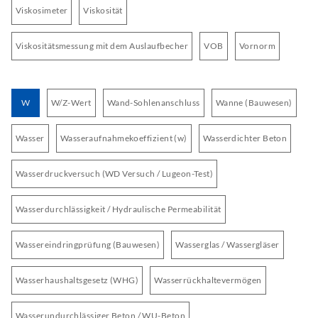
Viskosimeter
Viskosität
Viskositätsmessung mit dem Auslaufbecher
VOB
Vornorm
W
W/Z-Wert
Wand-Sohlenanschluss
Wanne (Bauwesen)
Wasser
Wasseraufnahmekoeffizient (w)
Wasserdichter Beton
Wasserdruckversuch (WD Versuch / Lugeon-Test)
Wasserdurchlässigkeit / Hydraulische Permeabilität
Wassereindringprüfung (Bauwesen)
Wasserglas / Wassergläser
Wasserhaushaltsgesetz (WHG)
Wasserrückhaltevermögen
Wasserundurchlässiger Beton / WU-Beton