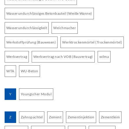
Wasserundurchlässiges Betonbauteil (Weiße Wanne)
Wasserundurchlässigkeit
Weichmacher
Werkstoffprüfung (Bauwesen)
Werktrockenmörtel (Trockenmörtel)
Werkvertrag
Werkvertrag nach VOB (Bauvertrag)
wilma
WTA
WU-Beton
Y
Youngscher Modul
Z
Zahnspachtel
Zement
Zementinjektion
Zementleim