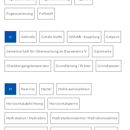
Fugensanierung
Füllstoff
G
Gebinde
Gefahrstoffe
GEKA®- Kupplung
Gelpore
Gemeinschaft für Überwachung im Bauwesen e.V.
Gipsmarke
Glasübergangstemperatur
Grundierung / Primer
Grundwasser
H
Haarriss
Härter
Hohlrauminjektion
Horizontalabdichtung
Horizontalsperre
Hydratation / Hydration
Hydratationswärme / Hydrationswärme