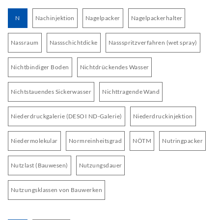
N
Nachinjektion
Nagelpacker
Nagelpackerhalter
Nassraum
Nassschichtdicke
Nassspritzverfahren (wet spray)
Nichtbindiger Boden
Nichtdrückendes Wasser
Nichtstauendes Sickerwasser
Nichttragende Wand
Niederdruckgalerie (DESOI ND-Galerie)
Niederdruckinjektion
Niedermolekular
Normreinheitsgrad
NÖTM
Nutringpacker
Nutzlast (Bauwesen)
Nutzungsdauer
Nutzungsklassen von Bauwerken