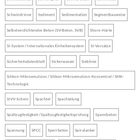
Schwindrinne
Sediment
Sedimentation
Segmentbauweise
Selbstverdichtender Beton (SV-Beton, SVB)
Shore-Härte
SI-System / Internationales Einheitensystem
SI-Vorsätze
Sicherheitsdatenblatt
Sickerwasser
Sieblinie
Silikon-Mikroemulsion / Silikon-Mikroemulsion-Konzentrat / SMK-
Technologie
SIVV-Schein
Spachtel
Spachtelung
Spaltzugfestigkeit / Spaltzugfestigkeitsprüfung
Spannbeton
Spannung
SPCC
Sperrbeton
Spiralanker