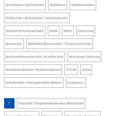
Spritzbeton / Spritzmörtel
Stahlbeton
Stahlfaserbeton
Stahlpacker / Bohrpacker / Verbundpacker
Standsicherheitsnachweis
Statik
Stator
Stauchung
Stauwasser
Stellmittel (Bauchemie) / Thixotropiermittel
Strahlverfahrenstechnik / Strahltechnik
Streckung / Dehnung
Streifenfundament / Punktfundament
STUVA
Sulfat
Sulfattreiben / Ettringittreiben (Beton)
Suspension
T
Taupunkt / Taupunkttemperatur (Bauphysik)