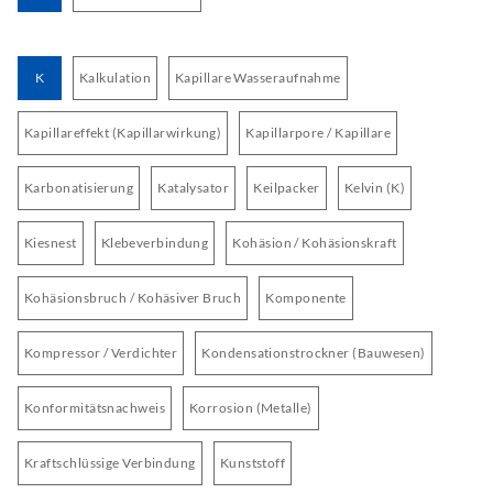
K
Kalkulation
Kapillare Wasseraufnahme
Kapillareffekt (Kapillarwirkung)
Kapillarpore / Kapillare
Karbonatisierung
Katalysator
Keilpacker
Kelvin (K)
Kiesnest
Klebeverbindung
Kohäsion / Kohäsionskraft
Kohäsionsbruch / Kohäsiver Bruch
Komponente
Kompressor / Verdichter
Kondensationstrockner (Bauwesen)
Konformitätsnachweis
Korrosion (Metalle)
Kraftschlüssige Verbindung
Kunststoff