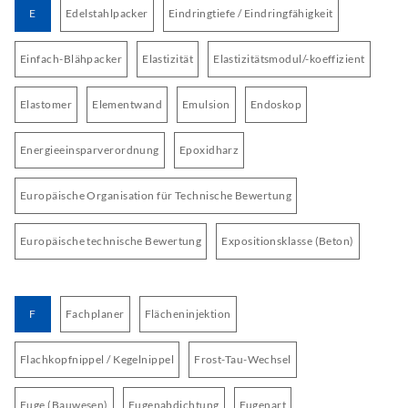
E
Edelstahlpacker
Eindringtiefe / Eindringfähigkeit
Einfach-Blähpacker
Elastizität
Elastizitätsmodul/-koeffizient
Elastomer
Elementwand
Emulsion
Endoskop
Energieeinsparverordnung
Epoxidharz
Europäische Organisation für Technische Bewertung
Europäische technische Bewertung
Expositionsklasse (Beton)
F
Fachplaner
Flächeninjektion
Flachkopfnippel / Kegelnippel
Frost-Tau-Wechsel
Fuge (Bauwesen)
Fugenabdichtung
Fugenart