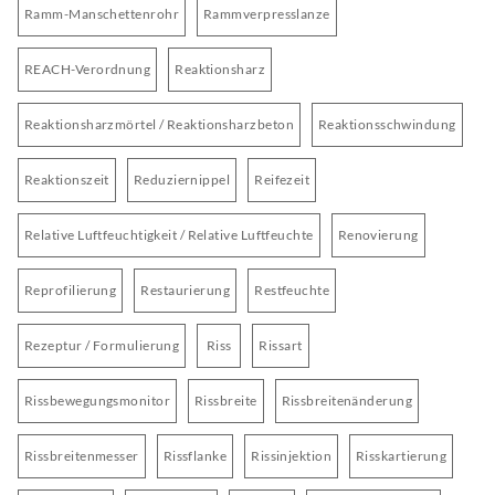
Ramm-Manschettenrohr
Rammverpresslanze
REACH-Verordnung
Reaktionsharz
Reaktionsharzmörtel / Reaktionsharzbeton
Reaktionsschwindung
Reaktionszeit
Reduziernippel
Reifezeit
Relative Luftfeuchtigkeit / Relative Luftfeuchte
Renovierung
Reprofilierung
Restaurierung
Restfeuchte
Rezeptur / Formulierung
Riss
Rissart
Rissbewegungsmonitor
Rissbreite
Rissbreitenänderung
Rissbreitenmesser
Rissflanke
Rissinjektion
Risskartierung