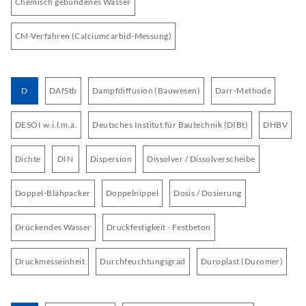
Chemisch gebundenes Wasser
CM-Verfahren (Calciumcarbid-Messung)
D
DAfStb
Dampfdiffusion (Bauwesen)
Darr-Methode
DESOI w.i.l.m.a.
Deutsches Institut für Bautechnik (DIBt)
DHBV
Dichte
DIN
Dispersion
Dissolver / Dissolverscheibe
Doppel-Blähpacker
Doppelnippel
Dosis / Dosierung
Drückendes Wasser
Druckfestigkeit - Festbeton
Druckmesseinheit
Durchfeuchtungsgrad
Duroplast (Duromer)