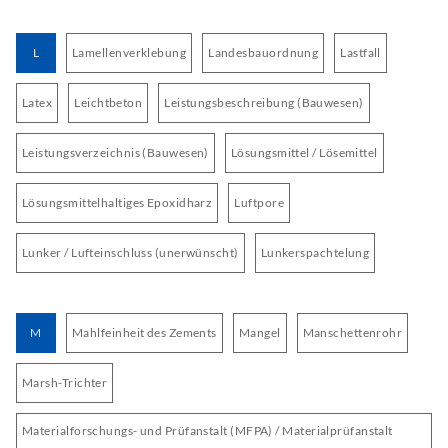
L
Lamellenverklebung
Landesbauordnung
Lastfall
Latex
Leichtbeton
Leistungsbeschreibung (Bauwesen)
Leistungsverzeichnis (Bauwesen)
Lösungsmittel / Lösemittel
Lösungsmittelhaltiges Epoxidharz
Luftpore
Lunker / Lufteinschluss (unerwünscht)
Lunkerspachtelung
M
Mahlfeinheit des Zements
Mangel
Manschettenrohr
Marsh-Trichter
Materialforschungs- und Prüfanstalt (MFPA) / Materialprüfanstalt