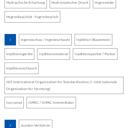
Hydraulische Erhärtung
Hydrostatischer Druck
Hygrometer
Hygroskopizität - hygroskopisch
I
Ingenieurbau / Ingenieurbaute
Injektion (Bauwesen)
Injektionsgeräte
Injektionsmaterial
Injektionspacker / Packer
Injektionsschlauch
ISO International Organization for Standardization (≈ Internationale
Organisation für Normung)
Isocyanat
IUPAC / IUPAC Nomenklatur
J
Joosten-Verfahren