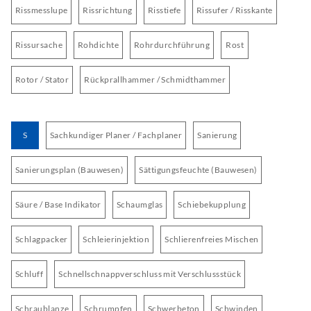
Rissmesslupe
Rissrichtung
Risstiefe
Rissufer / Risskante
Rissursache
Rohdichte
Rohrdurchführung
Rost
Rotor / Stator
Rückprallhammer / Schmidthammer
S
Sachkundiger Planer / Fachplaner
Sanierung
Sanierungsplan (Bauwesen)
Sättigungsfeuchte (Bauwesen)
Säure / Base Indikator
Schaumglas
Schiebekupplung
Schlagpacker
Schleierinjektion
Schlierenfreies Mischen
Schluff
Schnellschnappverschluss mit Verschlussstück
Schraublanze
Schrumpfen
Schwerbeton
Schwinden