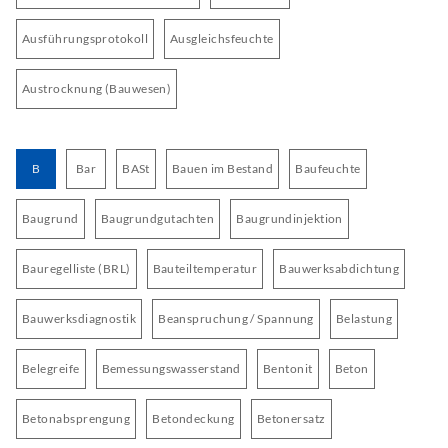
Ausführungsprotokoll
Ausgleichsfeuchte
Austrocknung (Bauwesen)
B
Bar
BASt
Bauen im Bestand
Baufeuchte
Baugrund
Baugrundgutachten
Baugrundinjektion
Bauregelliste (BRL)
Bauteiltemperatur
Bauwerksabdichtung
Bauwerksdiagnostik
Beanspruchung / Spannung
Belastung
Belegreife
Bemessungswasserstand
Bentonit
Beton
Betonabsprengung
Betondeckung
Betonersatz